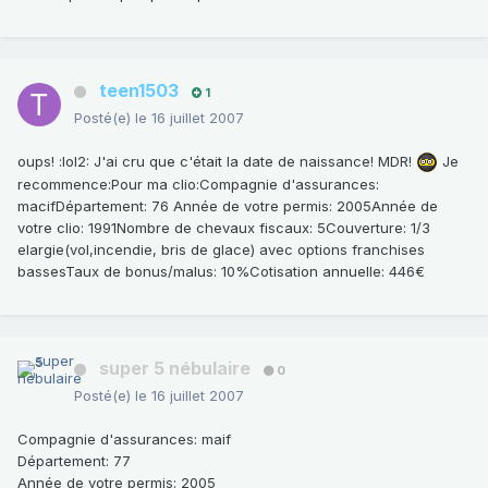
teen1503
1
Posté(e)
le 16 juillet 2007
oups! :lol2: J'ai cru que c'était la date de naissance! MDR!
Je
recommence:Pour ma clio:Compagnie d'assurances:
macifDépartement: 76 Année de votre permis: 2005Année de
votre clio: 1991Nombre de chevaux fiscaux: 5Couverture: 1/3
elargie(vol,incendie, bris de glace) avec options franchises
bassesTaux de bonus/malus: 10%Cotisation annuelle: 446€
super 5 nébulaire
0
Posté(e)
le 16 juillet 2007
Compagnie d'assurances
: maif
Département
: 77
Année de votre permis
: 2005