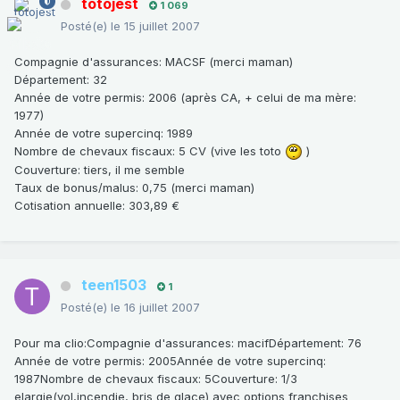
totojest
1 069
Posté(e)
le 15 juillet 2007
Compagnie d'assurances
: MACSF (merci maman)
Département
: 32
Année de votre permis
: 2006 (après CA, + celui de ma mère:
1977)
Année de votre supercinq
: 1989
Nombre de chevaux fiscaux
: 5 CV (vive les toto
)
Couverture
: tiers, il me semble
Taux de bonus/malus
: 0,75 (merci maman)
Cotisation annuelle
: 303,89 €
teen1503
1
Posté(e)
le 16 juillet 2007
Pour ma clio:Compagnie d'assurances: macifDépartement: 76
Année de votre permis: 2005Année de votre supercinq:
1987Nombre de chevaux fiscaux: 5Couverture: 1/3
elargie(vol,incendie, bris de glace) avec options franchises