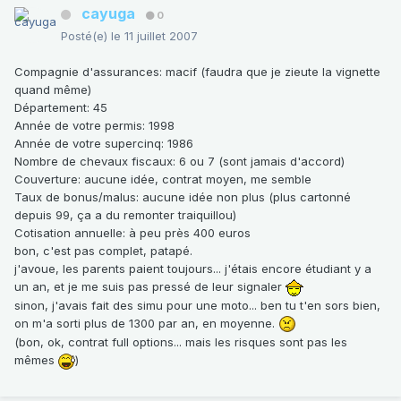
cayuga
0
Posté(e)
le 11 juillet 2007
Compagnie d'assurances
: macif (faudra que je zieute la vignette
quand même)
Département
: 45
Année de votre permis
: 1998
Année de votre supercinq
: 1986
Nombre de chevaux fiscaux
: 6 ou 7 (sont jamais d'accord)
Couverture
: aucune idée, contrat moyen, me semble
Taux de bonus/malus
: aucune idée non plus (plus cartonné
depuis 99, ça a du remonter traiquillou)
Cotisation annuelle
: à peu près 400 euros
bon, c'est pas complet, patapé.
j'avoue, les parents paient toujours... j'étais encore étudiant y a
un an, et je me suis pas pressé de leur signaler
sinon, j'avais fait des simu pour une moto... ben tu t'en sors bien,
on m'a sorti plus de 1300 par an, en moyenne.
(bon, ok, contrat full options... mais les risques sont pas les
mêmes
)