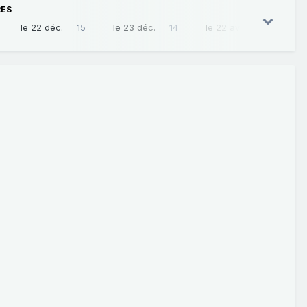
RES
le 22 déc.
15
le 23 déc.
14
le 22 avril
13