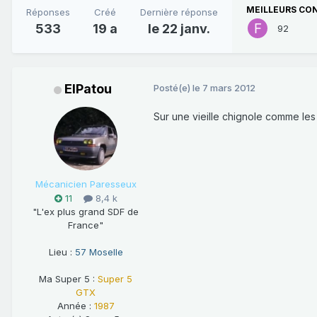
MEILLEURS CO
Réponses
Créé
Dernière réponse
533
19 a
le 22 janv.
92
ElPatou
Posté(e)
le 7 mars 2012
Sur une vieille chignole comme les n
Mécanicien Paresseux
11
8,4 k
"L'ex plus grand SDF de
France"
Lieu :
57 Moselle
Ma Super 5 :
Super 5
GTX
Année :
1987