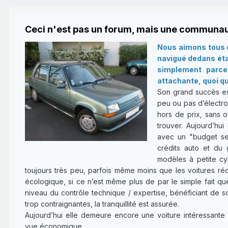
Ceci n'est pas un forum, mais une communau
Nous aimons tous c
navigué dedans étan
simplement parce 
attachante, quoi qu
Son grand succès es
peu ou pas d’électron
hors de prix, sans o
trouver. Aujourd’hui
avec un "budget ser
crédits auto et du 
modèles à petite cy
toujours très peu, parfois même moins que les voitures réce
écologique, si ce n’est même plus de par le simple fait qu
niveau du contrôle technique / expertise, bénéficiant de 
trop contraignantes, la tranquillité est assurée.
Aujourd’hui elle demeure encore une voiture intéressante 
vue économique.