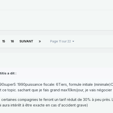
15
16
SUIVANT
Page 11 sur 22
tis a dit :
90super5: 1990puissance fiscale: 6Tiers, formule initiale (minimale)
 ce topic. sachant que je fais grand max10km/jour, je vais négocier u
, certaines compagnies te feront un tarif réduit de 30% à peu près
i aura intérêt à être exacte en cas d'accident grave)