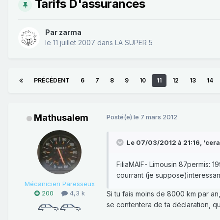
Tarifs D'assurances
Par
zarma
le 11 juillet 2007
dans
LA SUPER 5
PRÉCÉDENT
6
7
8
9
10
11
12
13
14
Mathusalem
Posté(e)
le 7 mars 2012
Le 07/03/2012 à 21:16, 'cerati
FiliaMAIF- Limousin 87permis: 19
courrant (je suppose)interessant
Mécanicien Paresseux
200
4,3 k
Si tu fais moins de 8000 km par an
se contentera de ta déclaration, qu