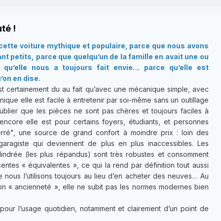
té !
ette voiture mythique et populaire, parce que nous avons
t petits, parce que quelqu’un de la famille en avait une ou
qu’elle nous a toujours fait envie… parce qu’elle est
’on en dise.
t certainement du au fait qu’avec une mécanique simple, avec
ique elle est facile à entretenir par soi-même sans un outillage
ublier que les pièces ne sont pas chères et toujours faciles à
 encore elle est pour certains foyers, étudiants, et personnes
ré", une source de grand confort à moindre prix : loin des
garagiste qui deviennent de plus en plus inaccessibles. Les
lindrée (les plus répandus) sont très robustes et consomment
ntes « équivalentes », ce qui la rend par définition tout aussi
e nous l’utilisons toujours au lieu d’en acheter des neuves… Au
son « ancienneté », elle ne subit pas les normes modernes bien
pour l’usage quotidien, notamment et clairement d’un point de