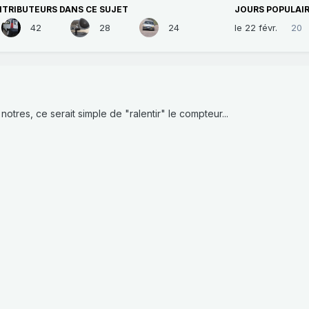
NTRIBUTEURS DANS CE SUJET
JOURS POPULAI
42
28
24
le 22 févr.
20
otres, ce serait simple de "ralentir" le compteur...