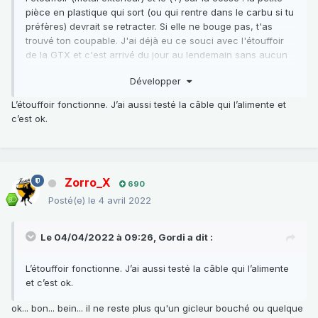
pièce en plastique qui sort (ou qui rentre dans le carbu si tu
préfères) devrait se retracter. Si elle ne bouge pas, t'as
trouvé ton coupable. J'ai déjà eu ce souci avec l'étouffoir
de la GTX et c'est arrivé du jour au lendemain sans aucun
signe avant-coureur...
Développer
Tu peux aussi tenter de démarrer en trouvant une petite vis
au bon pas de vis permettant de la mettre en tant que
L’étouffoir fonctionne. J’ai aussi testé la câble qui l’alimente et
bouchon à la place de l'étouffoir : si ca démarre t'auras la
c’est ok.
confirmation que ca venait bien de là.
Zorro_X
690
Posté(e)
le 4 avril 2022
Le 04/04/2022 à 09:26,
Gordi
a dit :
L’étouffoir fonctionne. J’ai aussi testé la câble qui l’alimente
et c’est ok.
ok... bon... bein... il ne reste plus qu'un gicleur bouché ou quelque