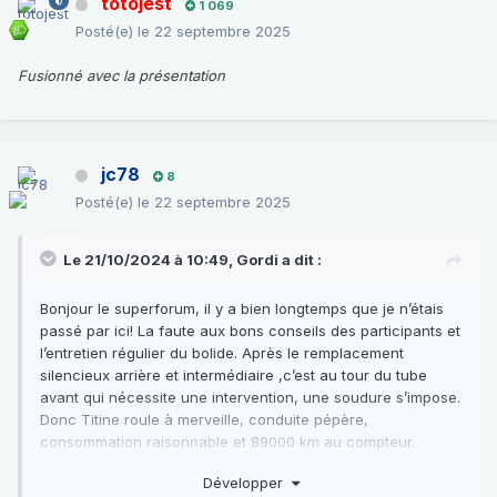
totojest
1 069
Posté(e)
le 22 septembre 2025
Fusionné avec la présentation
jc78
8
Posté(e)
le 22 septembre 2025
Le 21/10/2024 à 10:49,
Gordi
a dit :
Bonjour le superforum, il y a bien longtemps que je n’étais
passé par ici! La faute aux bons conseils des participants et
l’entretien régulier du bolide. Après le remplacement
silencieux arrière et intermédiaire ,c’est au tour du tube
avant qui nécessite une intervention, une soudure s’impose.
Donc Titine roule à merveille, conduite pépère,
consommation raisonnable et 89000 km au compteur.
Cependant depuis deux jours plus de ventilation. J’ai donc
Développer
démonté les essuie-glaces et extrait le moteur. Voilà le topo,