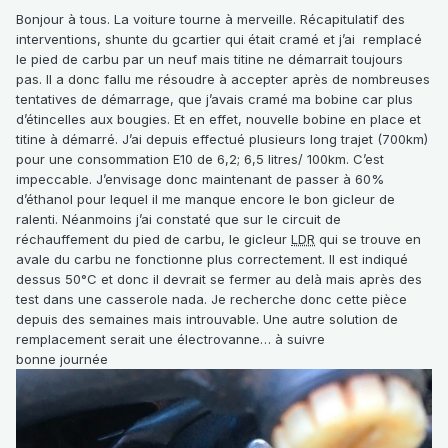
Bonjour à tous. La voiture tourne à merveille. Récapitulatif des
interventions, shunte du gcartier qui était cramé et j’ai remplacé
le pied de carbu par un neuf mais titine ne démarrait toujours
pas. Il a donc fallu me résoudre à accepter après de nombreuses
tentatives de démarrage, que j’avais cramé ma bobine car plus
d’étincelles aux bougies. Et en effet, nouvelle bobine en place et
titine à démarré. J’ai depuis effectué plusieurs long trajet (700km)
pour une consommation E10 de 6,2; 6,5 litres/ 100km. C’est
impeccable. J’envisage donc maintenant de passer à 60%
d’éthanol pour lequel il me manque encore le bon gicleur de
ralenti. Néanmoins j’ai constaté que sur le circuit de
réchauffement du pied de carbu, le gicleur
LDR
qui se trouve en
avale du carbu ne fonctionne plus correctement. Il est indiqué
dessus 50°C et donc il devrait se fermer au delà mais après des
test dans une casserole nada. Je recherche donc cette pièce
depuis des semaines mais introuvable. Une autre solution de
remplacement serait une électrovanne… à suivre
bonne journée