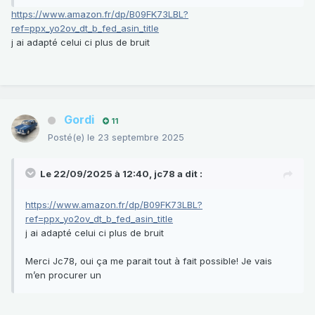
le moteur fonctionne bien sur une batterie extérieure, et ce
https://www.amazon.fr/dp/B09FK73LBL?
salaud là ne fait pas de bruit à l’extérieur mais c’est une
ref=ppx_yo2ov_dt_b_fed_asin_title
autre histoire! Interrupteur de ventilation enclenché position
j ai adapté celui ci plus de bruit
une comme la deux j’ai 12V, plus exactement 11,71v est-ce
normal? Aussi je me demande si il est possible de remplacer
ce moteur par un moteur qui ne grince pas malgré mes
multiples tentatives de lubrification.
Gordi
11
Posté(e)
le 23 septembre 2025
Le 22/09/2025 à 12:40,
jc78
a dit :
https://www.amazon.fr/dp/B09FK73LBL?
ref=ppx_yo2ov_dt_b_fed_asin_title
j ai adapté celui ci plus de bruit
Merci Jc78, oui ça me parait tout à fait possible! Je vais
m’en procurer un