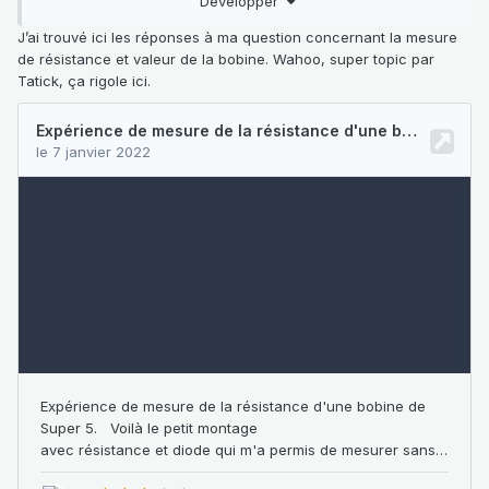
Développer
des clips sur les durites, donc je me suis procuré des
colliers. Je ne comprends tout le circuit, une durite arrive à
J’ai trouvé ici les réponses à ma question concernant la mesure
la pompe à essence neuve de décembre 2020 qui se
de résistance et valeur de la bobine. Wahoo, super topic par
poursuit par le filtre qui arrive dans une sorte de bol ( vert
Tatick, ça rigole ici.
sur la photo). Sur ce bol arrive aussi une durite et ce bol
alimente le carbu. Quelle est cette pièce en vert sur la
photo?
merci et bonne soirée