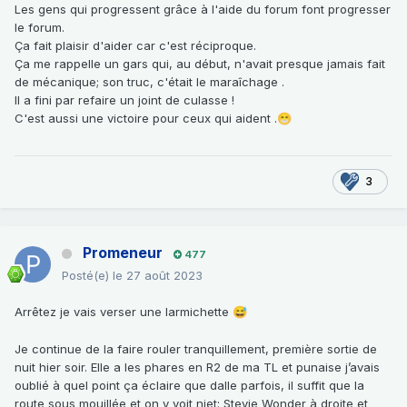
Les gens qui progressent grâce à l'aide du forum font progresser
le forum.
Ça fait plaisir d'aider car c'est réciproque.
Ça me rappelle un gars qui, au début, n'avait presque jamais fait
de mécanique; son truc, c'était le maraîchage .
Il a fini par refaire un joint de culasse !
C'est aussi une victoire pour ceux qui aident .
😁
3
Promeneur
477
Posté(e)
le 27 août 2023
Arrêtez je vais verser une larmichette
😅
Je continue de la faire rouler tranquillement, première sortie de
nuit hier soir. Elle a les phares en R2 de ma TL et punaise j’avais
oublié à quel point ça éclaire que dalle parfois, il suffit que la
route sous mouillée et on y voit niet: Stevie Wonder à droite et