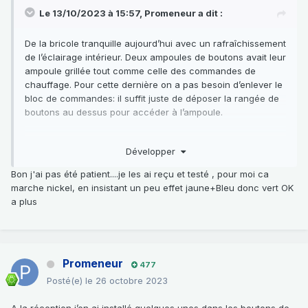
Le 13/10/2023 à 15:57,
Promeneur
a dit :
De la bricole tranquille aujourd’hui avec un rafraîchissement
de l’éclairage intérieur. Deux ampoules de boutons avait leur
ampoule grillée tout comme celle des commandes de
chauffage. Pour cette dernière on a pas besoin d’enlever le
bloc de commandes: il suffit juste de déposer la rangée de
boutons au dessus pour accéder à l’ampoule.
Par chance l’éclairage du compteur est parfait, dommage
Développer
que mon modèle ne soit pas équipé de la molette pour
régler l’intensité lumineuse.
Bon j'ai pas été patient....je les ai reçu et testé , pour moi ca
marche nickel, en insistant un peu effet jaune+Bleu donc vert OK
Cependant impossible de changer l’ampoule du cendrier, je
a plus
doit être bête (« c’est pas exclu » pour citer le Tenue de
soirée
) mais pas moyen de trouver comment démonter
😂
ce truc (déjà deux de cassés en voulant tenter l’opération
)
🤬
Promeneur
477
Je vais faire un test avec un lot d’ampoules commandées
Posté(e)
le 26 octobre 2023
sur Amazon, je vous ferais un retour sur la qualité:
A la réception j’en ai installé quelques unes dans les boutons de