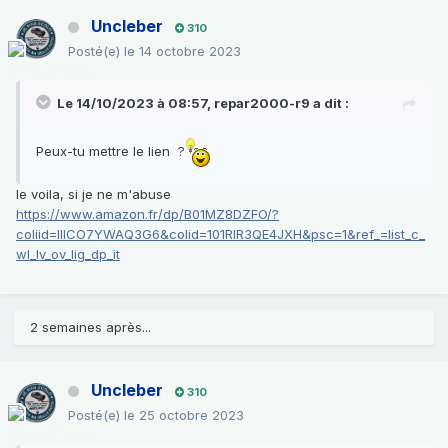
Uncleber
310
Posté(e)
le 14 octobre 2023
Le 14/10/2023 à 08:57,
repar2000-r9
a dit :
Peux-tu mettre le lien ?
le voila, si je ne m'abuse
https://www.amazon.fr/dp/B01MZ8DZFO/?
coliid=IIICO7YWAQ3G6&colid=101RIR3QE4JXH&psc=1&ref_=list_c_
wl_lv_ov_lig_dp_it
2 semaines après...
Uncleber
310
Posté(e)
le 25 octobre 2023