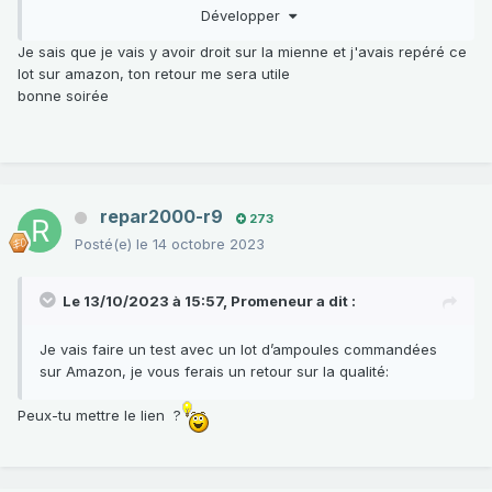
Développer
que mon modèle ne soit pas équipé de la molette pour
régler l’intensité lumineuse.
Je sais que je vais y avoir droit sur la mienne et j'avais repéré ce
lot sur amazon, ton retour me sera utile
Cependant impossible de changer l’ampoule du cendrier, je
bonne soirée
doit être bête (« c’est pas exclu » pour citer le Tenue de
soirée
) mais pas moyen de trouver comment démonter
😂
ce truc (déjà deux de cassés en voulant tenter l’opération
)
🤬
repar2000-r9
Je vais faire un test avec un lot d’ampoules commandées
273
sur Amazon, je vous ferais un retour sur la qualité:
Posté(e)
le 14 octobre 2023
Le 13/10/2023 à 15:57,
Promeneur
a dit :
Je vais faire un test avec un lot d’ampoules commandées
sur Amazon, je vous ferais un retour sur la qualité:
Peux-tu mettre le lien ?