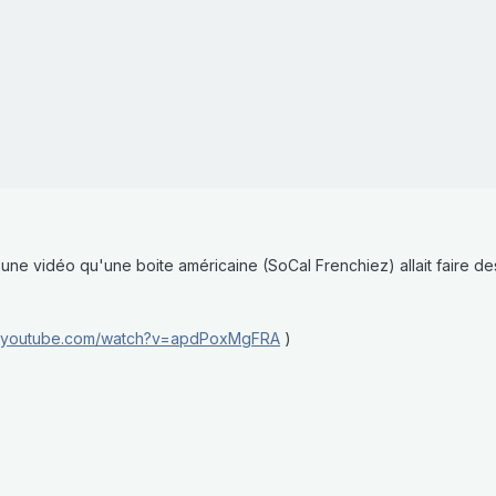
r une vidéo qu'une boite américaine (
SoCal Frenchiez) allait faire de
w.youtube.com/watch?v=apdPoxMgFRA
)