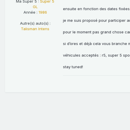
Ma Super 5 :
Super 5
GL
ensuite en fonction des dates fixées
Année :
1986
je me suis proposé pour participer a
Autre(s) auto(s) :
Talisman Intens
pour le moment pas grand chose car l
si d’ores et déjà cela vous branche m
véhicules acceptés : r5, super 5 spo
stay tuned!