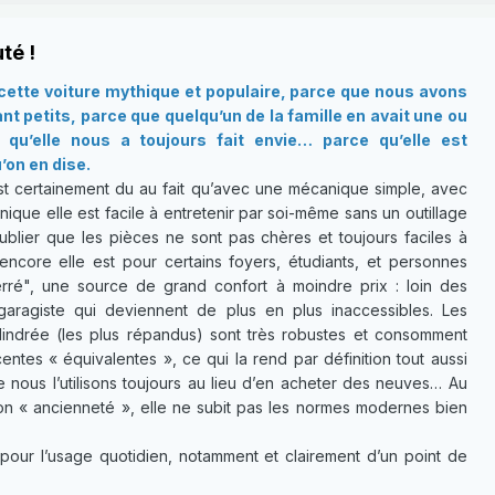
té !
ette voiture mythique et populaire, parce que nous avons
t petits, parce que quelqu’un de la famille en avait une ou
qu’elle nous a toujours fait envie… parce qu’elle est
’on en dise.
t certainement du au fait qu’avec une mécanique simple, avec
ique elle est facile à entretenir par soi-même sans un outillage
ublier que les pièces ne sont pas chères et toujours faciles à
 encore elle est pour certains foyers, étudiants, et personnes
ré", une source de grand confort à moindre prix : loin des
garagiste qui deviennent de plus en plus inaccessibles. Les
lindrée (les plus répandus) sont très robustes et consomment
ntes « équivalentes », ce qui la rend par définition tout aussi
e nous l’utilisons toujours au lieu d’en acheter des neuves… Au
son « ancienneté », elle ne subit pas les normes modernes bien
pour l’usage quotidien, notamment et clairement d’un point de