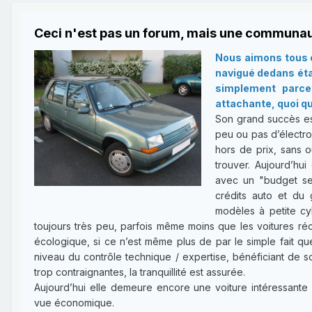
Ceci n'est pas un forum, mais une communau
Nous aimons tous c
navigué dedans étan
simplement parce 
attachante, quoi qu
Son grand succès es
peu ou pas d’électron
hors de prix, sans o
trouver. Aujourd’hui
avec un "budget ser
crédits auto et du 
modèles à petite cy
toujours très peu, parfois même moins que les voitures réce
écologique, si ce n’est même plus de par le simple fait qu
niveau du contrôle technique / expertise, bénéficiant de 
trop contraignantes, la tranquillité est assurée.
Aujourd’hui elle demeure encore une voiture intéressante 
vue économique.