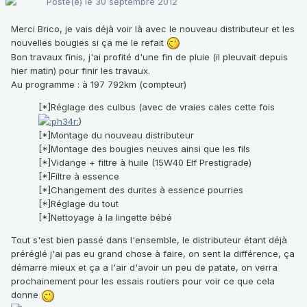
Posté(e)
le 30 septembre 2012
Merci Brico, je vais déjà voir là avec le nouveau distributeur et les
nouvelles bougies si ça me le refait
Bon travaux finis, j'ai profité d'une fin de pluie (il pleuvait depuis
hier matin) pour finir les travaux.
Au programme : à 197 792km (compteur)
[*]Réglage des culbus (avec de vraies cales cette fois
)
[*]Montage du nouveau distributeur
[*]Montage des bougies neuves ainsi que les fils
[*]Vidange + filtre à huile (15W40 Elf Prestigrade)
[*]Filtre à essence
[*]Changement des durites à essence pourries
[*]Réglage du tout
[*]Nettoyage à la lingette bébé
Tout s'est bien passé dans l'ensemble, le distributeur étant déjà
préréglé j'ai pas eu grand chose à faire, on sent la différence, ça
démarre mieux et ça a l'air d'avoir un peu de patate, on verra
prochainement pour les essais routiers pour voir ce que cela
donne