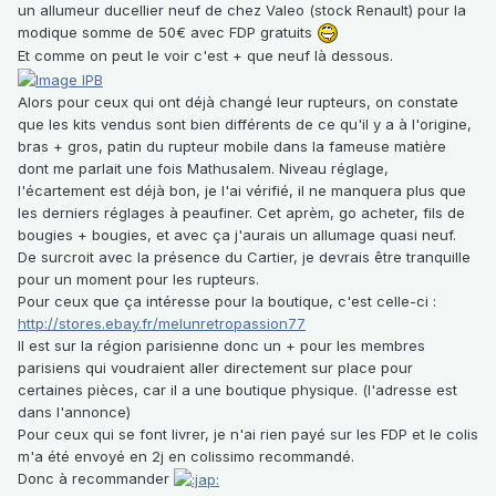
un allumeur ducellier neuf de chez Valeo (stock Renault) pour la
modique somme de 50€ avec FDP gratuits
Et comme on peut le voir c'est + que neuf là dessous.
Alors pour ceux qui ont déjà changé leur rupteurs, on constate
que les kits vendus sont bien différents de ce qu'il y a à l'origine,
bras + gros, patin du rupteur mobile dans la fameuse matière
dont me parlait une fois Mathusalem. Niveau réglage,
l'écartement est déjà bon, je l'ai vérifié, il ne manquera plus que
les derniers réglages à peaufiner. Cet aprèm, go acheter, fils de
bougies + bougies, et avec ça j'aurais un allumage quasi neuf.
De surcroit avec la présence du Cartier, je devrais être tranquille
pour un moment pour les rupteurs.
Pour ceux que ça intéresse pour la boutique, c'est celle-ci :
http://stores.ebay.fr/melunretropassion77
Il est sur la région parisienne donc un + pour les membres
parisiens qui voudraient aller directement sur place pour
certaines pièces, car il a une boutique physique. (l'adresse est
dans l'annonce)
Pour ceux qui se font livrer, je n'ai rien payé sur les FDP et le colis
m'a été envoyé en 2j en colissimo recommandé.
Donc à recommander