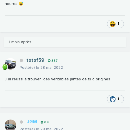
heures
😅
1
1 mois après...
totof59
357
Posté(e)
le 28 mai 2022
J ai reussi a trouver des veritables jantes de ts d origines
1
JGM
89
Posté(e)
le 29 mai 2022