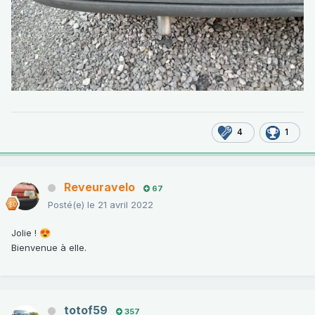
4
1
Reveuravelo
67
Posté(e)
le 21 avril 2022
Jolie !
😍
Bienvenue à elle.
totof59
357