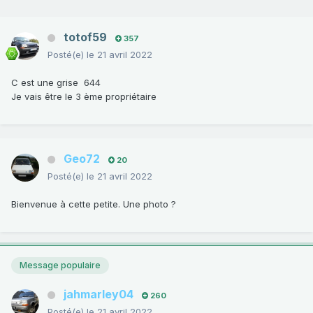
totof59
357
Posté(e)
le 21 avril 2022
C est une grise 644
Je vais être le 3 ème propriétaire
Geo72
20
Posté(e)
le 21 avril 2022
Bienvenue à cette petite. Une photo ?
Message populaire
jahmarley04
260
Posté(e)
le 21 avril 2022