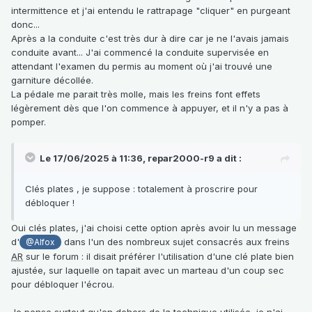
intermittence et j'ai entendu le rattrapage "cliquer" en purgeant
donc...
Après a la conduite c'est très dur à dire car je ne l'avais jamais
conduite avant... J'ai commencé la conduite supervisée en
attendant l'examen du permis au moment où j'ai trouvé une
garniture décollée.
La pédale me parait très molle, mais les freins font effets
légèrement dès que l'on commence à appuyer, et il n'y a pas à
pomper.
Le 17/06/2025 à 11:36,
repar2000-r9
a dit :
Clés plates , je suppose : totalement à proscrire pour
débloquer !
Oui clés plates, j'ai choisi cette option après avoir lu un message
d'
dans l'un des nombreux sujet consacrés aux freins
@Alfox
AR
sur le forum : il disait préférer l'utilisation d'une clé plate bien
ajustée, sur laquelle on tapait avec un marteau d'un coup sec
pour débloquer l'écrou.
Je pense surtout qu'en dehors de la technique utilisée, je n'ai