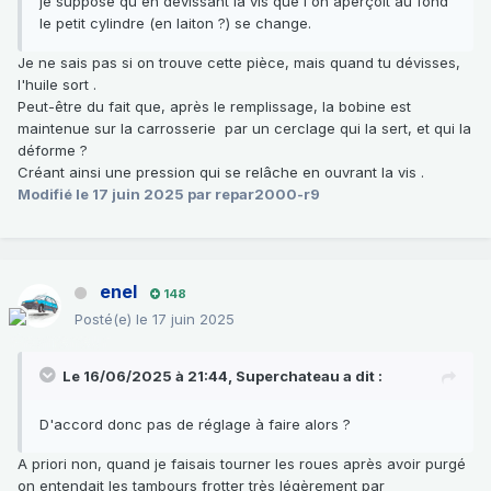
je suppose qu'en dévissant la vis que l'on aperçoit au fond
le petit cylindre (en laiton ?) se change.
Je ne sais pas si on trouve cette pièce, mais quand tu dévisses,
l'huile sort .
Peut-être du fait que, après le remplissage, la bobine est
maintenue sur la carrosserie par un cerclage qui la sert, et qui la
déforme ?
Créant ainsi une pression qui se relâche en ouvrant la vis .
Modifié
le 17 juin 2025
par repar2000-r9
enel
148
Posté(e)
le 17 juin 2025
Le 16/06/2025 à 21:44,
Superchateau
a dit :
D'accord donc pas de réglage à faire alors ?
A priori non, quand je faisais tourner les roues après avoir purgé
on entendait les tambours frotter très légèrement par