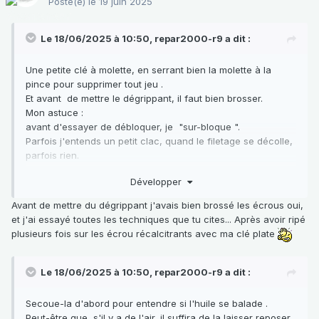
Posté(e)
le 19 juin 2025
Le 18/06/2025 à 10:50,
repar2000-r9
a dit :
Une petite clé à molette, en serrant bien la molette à la
pince pour supprimer tout jeu .
Et avant de mettre le dégrippant, il faut bien brosser.
Mon astuce
:
avant d'essayer de débloquer, je "sur-bloque ".
Parfois j'entends un petit clac, quand le filetage se décolle,
parfois rien.
Mais, pour moi, ça a toujours mieux fonctionné en faisant
Développer
ça qu'en ne le faisant pas .
Avant de mettre du dégrippant j'avais bien brossé les écrous oui,
et j'ai essayé toutes les techniques que tu cites... Après avoir ripé
plusieurs fois sur les écrou récalcitrants avec ma clé plate
Le 18/06/2025 à 10:50,
repar2000-r9
a dit :
Secoue-la d'abord pour entendre si l'huile se balade .
Peut-être que, s'il y a de l'air, il suffira de la laisser reposer