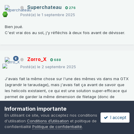
Superchateau
276
Posté(e)
le 1 septembre 2025
Bien joué.
C'est vrai dos au sol, j'y réfléchis à deux fois avant de dévisser.
Zorro_X
688
Posté(e)
le 2 septembre 2025
J'avais fait la même chose sur l'une des mêmes vis dans ma GTX
(agrandir le taraudage), mais j'avais fait ça avant de savoir que
les helicoils existaient, ce qui est une solution super-efficace qui
permet de garder la même dimension de filetage (donc de
réparer un filetage foiré). Il y a même un tuto à ce propos dans le
Information importante
forum :
En utilisant ce site, vous acceptez nos conditions
I accept
d'utilisation
Conditions d’utilisation
et politique de
confidentialité
Politique de confidentialité
.