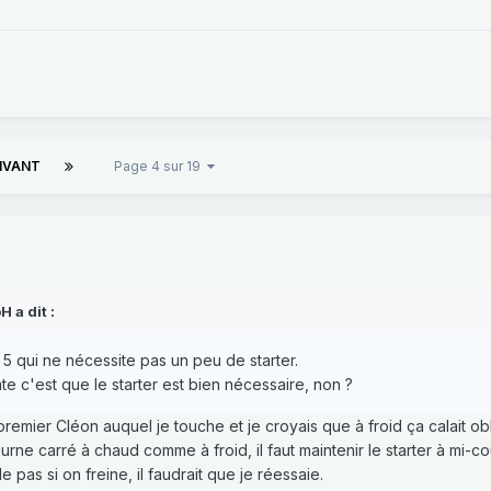
IVANT
Page 4 sur 19
oH
a dit :
 5 qui ne nécessite pas un peu de starter.
e c'est que le starter est bien nécessaire, non ?
remier Cléon auquel je touche et je croyais que à froid ça calait obli
ourne carré à chaud comme à froid, il faut maintenir le starter à mi-
 pas si on freine, il faudrait que je réessaie.