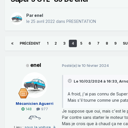
Par
enel
le 25 avril 2022
dans
PRESENTATION
PRÉCÉDENT
1
2
3
4
5
6
7
8
9
SU
enel
Posté(e)
le 10 février 2024
Le 10/02/2024 à 16:33,
Arn
A froid, j'ai pas connu de Super
Mais s'il tourne comme une patat
Mécanicien Aguerri
148
977
Je suppose que oui, mais c'est le p
Par contre sans starter le moteur t
Mais je crois que à chaud ça ne cale
Lieu :
sous la voiture, à