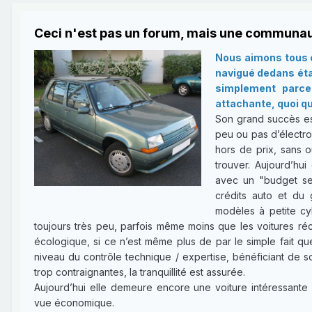
Ceci n'est pas un forum, mais une communau
Nous aimons tous c
navigué dedans étan
simplement parce 
attachante, quoi qu
Son grand succès es
peu ou pas d’électron
hors de prix, sans o
trouver. Aujourd’hui
avec un "budget ser
crédits auto et du 
modèles à petite cy
toujours très peu, parfois même moins que les voitures réce
écologique, si ce n’est même plus de par le simple fait qu
niveau du contrôle technique / expertise, bénéficiant de 
trop contraignantes, la tranquillité est assurée.
Aujourd’hui elle demeure encore une voiture intéressante 
vue économique.