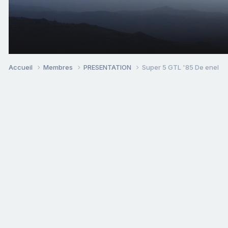
Accueil
Membres
PRESENTATION
Super 5 GTL '85 De enel