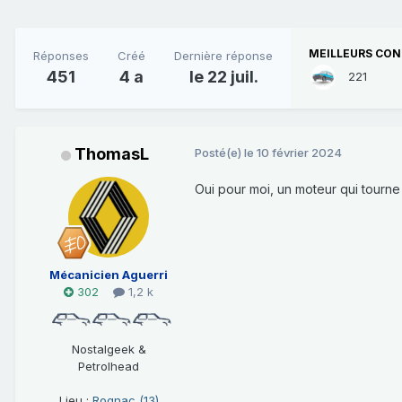
MEILLEURS CON
Réponses
Créé
Dernière réponse
451
4 a
le 22 juil.
221
ThomasL
Posté(e)
le 10 février 2024
Oui pour moi, un moteur qui tourne f
Mécanicien Aguerri
302
1,2 k
Nostalgeek &
Petrolhead
Lieu :
Rognac (13)