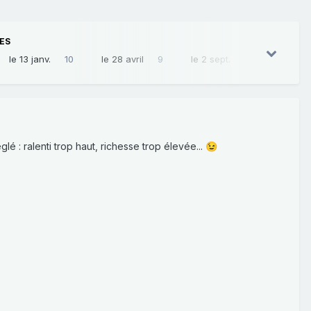
ES
le 13 janv.
10
le 28 avril
9
le 2 sept.
8
lé : ralenti trop haut, richesse trop élevée...
😉