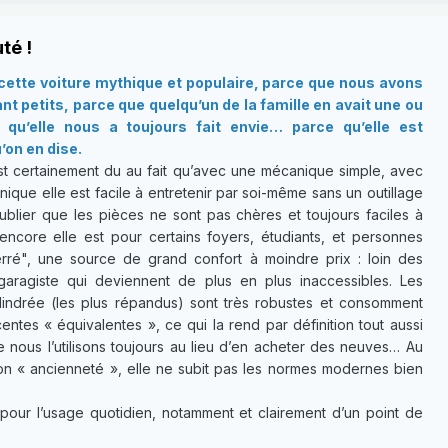
té !
ette voiture mythique et populaire, parce que nous avons
t petits, parce que quelqu’un de la famille en avait une ou
qu’elle nous a toujours fait envie… parce qu’elle est
’on en dise.
t certainement du au fait qu’avec une mécanique simple, avec
ique elle est facile à entretenir par soi-même sans un outillage
ublier que les pièces ne sont pas chères et toujours faciles à
 encore elle est pour certains foyers, étudiants, et personnes
ré", une source de grand confort à moindre prix : loin des
garagiste qui deviennent de plus en plus inaccessibles. Les
lindrée (les plus répandus) sont très robustes et consomment
ntes « équivalentes », ce qui la rend par définition tout aussi
e nous l’utilisons toujours au lieu d’en acheter des neuves… Au
son « ancienneté », elle ne subit pas les normes modernes bien
pour l’usage quotidien, notamment et clairement d’un point de