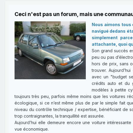
Ceci n'est pas un forum, mais une communau
Nous aimons tous c
navigué dedans étan
simplement parce 
attachante, quoi qu
Son grand succès es
peu ou pas d’électron
hors de prix, sans o
trouver. Aujourd’hui
avec un "budget ser
crédits auto et du 
modèles à petite cy
toujours très peu, parfois même moins que les voitures réce
écologique, si ce n’est même plus de par le simple fait qu
niveau du contrôle technique / expertise, bénéficiant de 
trop contraignantes, la tranquillité est assurée.
Aujourd’hui elle demeure encore une voiture intéressante 
vue économique.