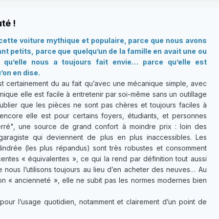
té !
ette voiture mythique et populaire, parce que nous avons
t petits, parce que quelqu’un de la famille en avait une ou
qu’elle nous a toujours fait envie… parce qu’elle est
’on en dise.
t certainement du au fait qu’avec une mécanique simple, avec
ique elle est facile à entretenir par soi-même sans un outillage
ublier que les pièces ne sont pas chères et toujours faciles à
 encore elle est pour certains foyers, étudiants, et personnes
ré", une source de grand confort à moindre prix : loin des
garagiste qui deviennent de plus en plus inaccessibles. Les
lindrée (les plus répandus) sont très robustes et consomment
ntes « équivalentes », ce qui la rend par définition tout aussi
e nous l’utilisons toujours au lieu d’en acheter des neuves… Au
son « ancienneté », elle ne subit pas les normes modernes bien
pour l’usage quotidien, notamment et clairement d’un point de