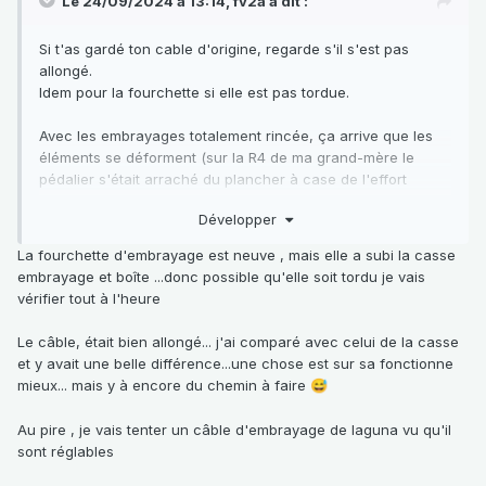
Le 24/09/2024 à 13:14,
fv2a
a dit :
Si t'as gardé ton cable d'origine, regarde s'il s'est pas
allongé.
Idem pour la fourchette si elle est pas tordue.
Avec les embrayages totalement rincée, ça arrive que les
éléments se déforment (sur la R4 de ma grand-mère le
pédalier s'était arraché du plancher à case de l'effort
permanent du cable)
Développer
La fourchette d'embrayage est neuve , mais elle a subi la casse
embrayage et boîte ...donc possible qu'elle soit tordu je vais
vérifier tout à l'heure
Le câble, était bien allongé... j'ai comparé avec celui de la casse
et y avait une belle différence...une chose est sur sa fonctionne
mieux... mais y à encore du chemin à faire
😅
Au pire , je vais tenter un câble d'embrayage de laguna vu qu'il
sont réglables