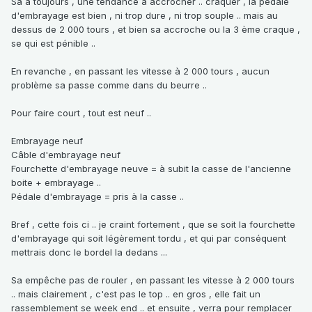
Sa à toujours , une tendance à accrocher .. craquer , la pédale
d'embrayage est bien , ni trop dure , ni trop souple .. mais au
dessus de 2 000 tours , et bien sa accroche ou la 3 ème craque ,
se qui est pénible ..
En revanche , en passant les vitesse à 2 000 tours , aucun
problème sa passe comme dans du beurre ..
Pour faire court , tout est neuf ..
Embrayage neuf
Câble d'embrayage neuf
Fourchette d'embrayage neuve = à subit la casse de l'ancienne
boite + embrayage ..
Pédale d'embrayage = pris à la casse ..
Bref , cette fois ci .. je craint fortement , que se soit la fourchette
d'embrayage qui soit légèrement tordu , et qui par conséquent
mettrais donc le bordel la dedans ...
Sa empêche pas de rouler , en passant les vitesse à 2 000 tours
.. mais clairement , c'est pas le top .. en gros , elle fait un
rassemblement se week end .. et ensuite , verra pour remplacer