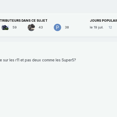
TRIBUTEURS DANS CE SUJET
JOURS POPULAI
59
43
38
le 19 juil.
12
e sur les r11 et pas deux comme les Super5?