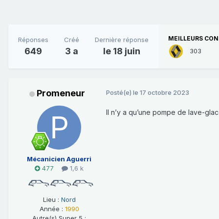
MEILLEURS CON
Réponses
Créé
Dernière réponse
649
3 a
le 18 juin
303
Promeneur
Posté(e)
le 17 octobre 2023
Il n’y a qu’une pompe de lave-glac
Mécanicien Aguerri
477
1,6 k
Lieu :
Nord
Année :
1990
Autre(s) Super 5 :