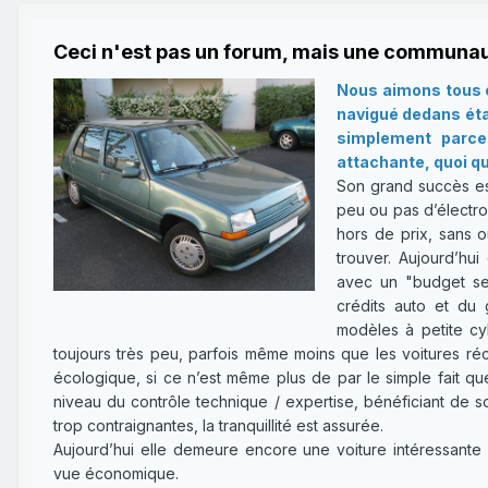
Ceci n'est pas un forum, mais une communau
Nous aimons tous c
navigué dedans étan
simplement parce 
attachante, quoi qu
Son grand succès es
peu ou pas d’électron
hors de prix, sans o
trouver. Aujourd’hui
avec un "budget ser
crédits auto et du 
modèles à petite cy
toujours très peu, parfois même moins que les voitures réce
écologique, si ce n’est même plus de par le simple fait qu
niveau du contrôle technique / expertise, bénéficiant de 
trop contraignantes, la tranquillité est assurée.
Aujourd’hui elle demeure encore une voiture intéressante 
vue économique.