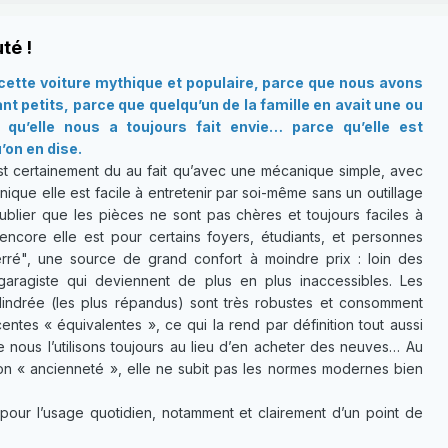
té !
ette voiture mythique et populaire, parce que nous avons
t petits, parce que quelqu’un de la famille en avait une ou
qu’elle nous a toujours fait envie… parce qu’elle est
’on en dise.
t certainement du au fait qu’avec une mécanique simple, avec
ique elle est facile à entretenir par soi-même sans un outillage
ublier que les pièces ne sont pas chères et toujours faciles à
 encore elle est pour certains foyers, étudiants, et personnes
ré", une source de grand confort à moindre prix : loin des
garagiste qui deviennent de plus en plus inaccessibles. Les
lindrée (les plus répandus) sont très robustes et consomment
ntes « équivalentes », ce qui la rend par définition tout aussi
e nous l’utilisons toujours au lieu d’en acheter des neuves… Au
son « ancienneté », elle ne subit pas les normes modernes bien
pour l’usage quotidien, notamment et clairement d’un point de