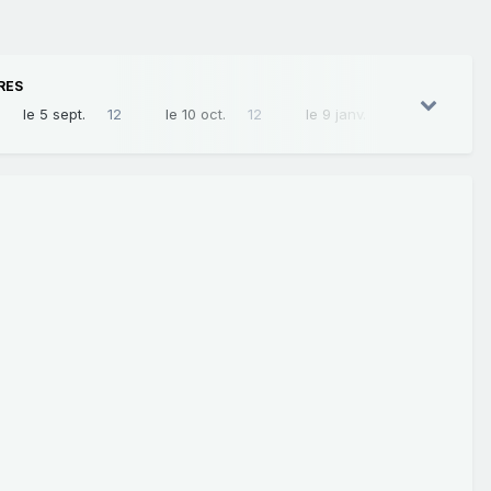
RES
le 5 sept.
12
le 10 oct.
12
le 9 janv.
12