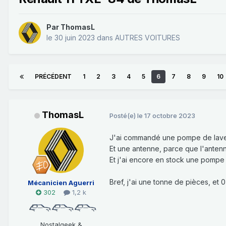
Par
ThomasL
le 30 juin 2023
dans
AUTRES VOITURES
PRÉCÉDENT
1
2
3
4
5
6
7
8
9
10
ThomasL
Posté(e)
le 17 octobre 2023
J'ai commandé une pompe de lave g
Et une antenne, parce que l'antenn
Et j'ai encore en stock une pompe 
Bref, j'ai une tonne de pièces, et
Mécanicien Aguerri
302
1,2 k
Nostalgeek &