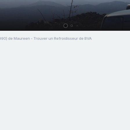
990) de Maureen - Trouver un Refroidisseur de BVA