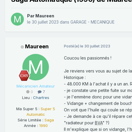
Par
Maureen
le 30 juillet 2023
dans
GARAGE - MECANIQUE
Maureen
Posté(e)
le 30 juillet 2023
Coucou les passionnés !
Je reviens vers vous au sujet de la
Historique
:
- 48.000 KM à l'achat il y a un an. 
Mécanicien Amateur
- je constate une petite fuite sur m
0
7
- je l'emmène donc pour une vidang
Lieu :
Chartres
- Vidange + changement de boucho
Ma Super 5 :
Super 5
On voit que l'huile qui coule se ré
Automatic
- Je demande à ce qu'il répare cet
Série Limitée :
Saga
"radiateur pour
BVA
" ?)
Année :
1990
Il m'explique que si on vidange, l'