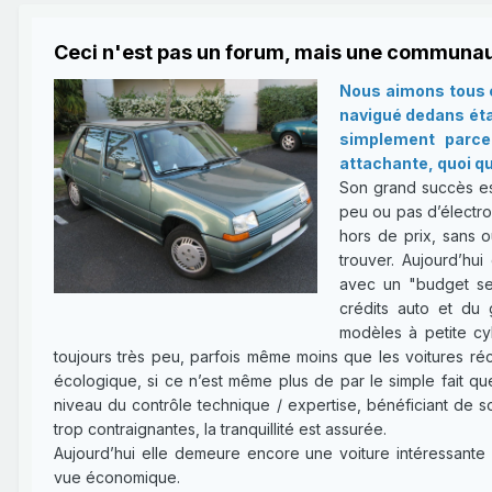
Ceci n'est pas un forum, mais une communau
Nous aimons tous c
navigué dedans étan
simplement parce 
attachante, quoi qu
Son grand succès es
peu ou pas d’électron
hors de prix, sans o
trouver. Aujourd’hui
avec un "budget ser
crédits auto et du 
modèles à petite cy
toujours très peu, parfois même moins que les voitures réce
écologique, si ce n’est même plus de par le simple fait qu
niveau du contrôle technique / expertise, bénéficiant de 
trop contraignantes, la tranquillité est assurée.
Aujourd’hui elle demeure encore une voiture intéressante 
vue économique.