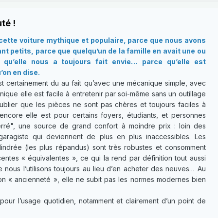
té !
ette voiture mythique et populaire, parce que nous avons
t petits, parce que quelqu’un de la famille en avait une ou
qu’elle nous a toujours fait envie… parce qu’elle est
’on en dise.
t certainement du au fait qu’avec une mécanique simple, avec
ique elle est facile à entretenir par soi-même sans un outillage
ublier que les pièces ne sont pas chères et toujours faciles à
 encore elle est pour certains foyers, étudiants, et personnes
ré", une source de grand confort à moindre prix : loin des
garagiste qui deviennent de plus en plus inaccessibles. Les
lindrée (les plus répandus) sont très robustes et consomment
ntes « équivalentes », ce qui la rend par définition tout aussi
e nous l’utilisons toujours au lieu d’en acheter des neuves… Au
son « ancienneté », elle ne subit pas les normes modernes bien
pour l’usage quotidien, notamment et clairement d’un point de