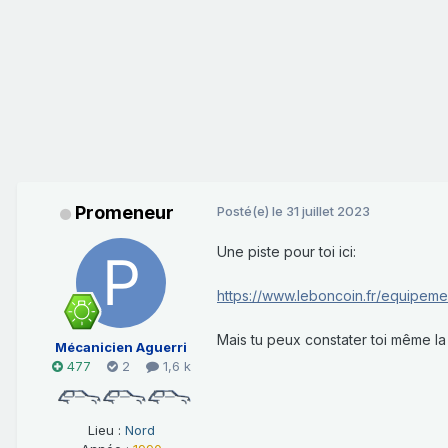
Promeneur
Posté(e)
le 31 juillet 2023
Une piste pour toi ici:
https://www.leboncoin.fr/equipem
Mais tu peux constater toi même la f
Mécanicien Aguerri
477
2
1,6 k
Lieu :
Nord