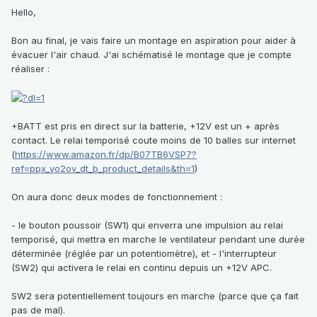
Hello,
Bon au final, je vais faire un montage en aspiration pour aider à
évacuer l'air chaud. J'ai schématisé le montage que je compte
réaliser
:
+BATT est pris en direct sur la batterie, +12V est un + après
contact. Le relai temporisé coute moins de 10 balles sur internet
(
https://www.amazon.fr/dp/B07TB6VSP7?
ref=ppx_yo2ov_dt_b_product_details&th=1
)
On aura donc deux modes de fonctionnement
:
- le bouton poussoir (SW1) qui enverra une impulsion au relai
temporisé, qui mettra en marche le ventilateur pendant une durée
déterminée (réglée par un potentiomètre), et - l'interrupteur
(SW2) qui activera le relai en continu depuis un +12V APC.
SW2 sera potentiellement toujours en marche (parce que ça fait
pas de mal).