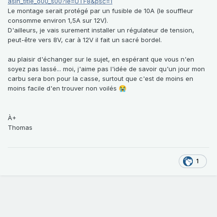
asin_title_o00_s00?ie=UTF8&psc=1
Le montage serait protégé par un fusible de 10A (le souffleur
consomme environ 1,5A sur 12V).
D'ailleurs, je vais surement installer un régulateur de tension,
peut-être vers 8V, car à 12V il fait un sacré bordel.
au plaisir d'échanger sur le sujet, en espérant que vous n'en
soyez pas lassé... moi, j'aime pas l'idée de savoir qu'un jour mon
carbu sera bon pour la casse, surtout que c'est de moins en
moins facile d'en trouver non voilés
😭
À+
Thomas
1