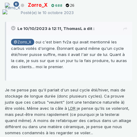
Zorro_X
688
26
Posté(e)
le 10 octobre 2023
Le 10/10/2023 à 12:11,
ThomasL
a dit :
oui c'est bien fv2a qui avait mentionné les
@Zorro_X
carbus voilés d'origine. Étonnant quand même qu'un cycle
été/hiver puisse suffire, mais il avait l'air sur de lui. Quant à
la cale, je suis sur que si un jour tu la fais produire, tu auras
des clients... moi le premier.
Je ne pense pas qu'il parlait d'un seul cycle été/hiver, mais de
stockage de longue durée (donc plusieurs cycles). Ca prouve
juste que ces carbus "veulent" (ont une tendance naturelle à)
être voilés. Même avec la câle à
LDR
je pense qu'ils se voileront,
mais peut-être moins rapidement (ce pourquoi je la testerai
quand même). A moins de refabriquer des carbus dans un alliage
différent ou dans une matière céramique, je pense que nous
sommes condamnés à les regarder se voiler...