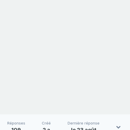
Réponses
Créé
Dernière réponse
109
2 a
le 23 août