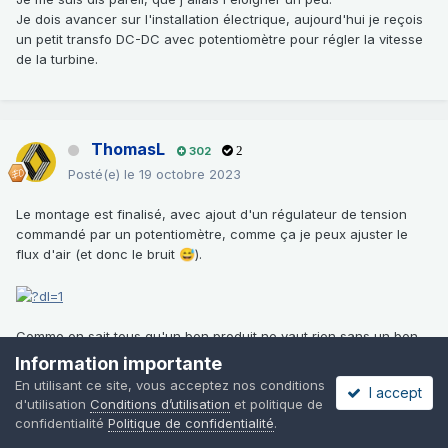
Je dois avancer sur l'installation électrique, aujourd'hui je reçois
un petit transfo DC-DC avec potentiomètre pour régler la vitesse
de la turbine.
ThomasL
302
2
Posté(e)
le 19 octobre 2023
Le montage est finalisé, avec ajout d'un régulateur de tension
commandé par un potentiomètre, comme ça je peux ajuster le
flux d'air (et donc le bruit
).
😅
Comme on sait tous qu'un bon produit ne vaut rien sans un bon
packaging qui sent bon le marketing, une attention toute
Information importante
particulière a été portée à la présentation visuelle de l'objet
:
En utilisant ce site, vous acceptez nos conditions
I accept
d'utilisation
Conditions d’utilisation
et politique de
confidentialité
Politique de confidentialité
.