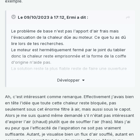
exemple.
Le 09/10/2023 à 17:12,
Ermi
a dit :
Le problème de base n'est pas l'apport d'air frais mais
l'évacuation de la chaleur dûe au moteur. Ce que tu as dû
lire lors de tes recherches.
Le moteur est hermétiquement fermé par le joint du tablier
donc la chaleur reste emprisonnée et la forme de la coiffe
d'origine n'aide pas.
La solution reste la plus fiable reste de faire une ouverture
sur le capot... comme sur les R5 à l'époque.
Développer
Ah, c'est intéressant comme remarque. Effectivement j'avais bien
en tête l'idée que toute cette chaleur reste bloquée, pas
seulement sous cet énorme filtre à air, mais aussi sous le capot.
Alors je me suis quand même demandé s'il n'était pas intéressant
d'aspirer l'air (chaud) plutôt que de souffler l'air (frais). Mais j'ai
eu peur que l'efficacité de l'aspiration ne soit pas vraiment
suffisante. Autant, je visualise bien un flux d'air soufflé, autant en