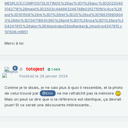
MESPLICE.COMPOSITELISTINGS%26ao%3D1%26asc%3D2022040
5142716%26meid%3D2503c4d4963246748b03f27f0fb1c4ce%26
pid%3D101506%26rk%3D1%26rkt%3D25%26sd%3D16631990904
3%26itm%3D134718930360%26pmt%3D1%26noa%3D1%26pg%3
D4247815%26algv%3DAlgoIndex5SimRanker&_trksid=p4247815.c
101506.m1851
Merci à toi
totojest
1 069
Posté(e)
le 28 janvier 2024
Comme je te disais, je ne sais plus à quoi il ressemble, et la photo
de celui trouvé par
ne me rafraîchit pas la mémoire
.
@Ermi
Mais on peut se dire que si la référence est identique, ça devrait
jouer! Et ce serait une découverte intéressante...