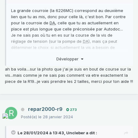
La grande courroie (la 6226MC) correspond au deuxième
lien que tu as mis, donc pour celle là, c'est bon. Par contre
pour la courroie de
DA
, celle que tu as actuellement en
place est plus longue que celle préconisée par Autodoc...
Je ne sais pas où tu en es sur la course de la vis de
réglage de tension (sur la pompe de
DA
), mais ça peut
déterminer le choix: si actuellement la vis a besoin de
tendre beaucoup, c'est que ta courroie actuelle est trop
Développer
longue, et dans ce cas là tu peux suivre la
recommandation, mais dans le cas contraire, ben tu ne
ah ba voila....sur la photo que j'ai je suis en bout de course sur la
pourras pas tendre ta courroie, car trop courte... Tu vois où
vis...mais comme je ne sais pas comment va etre exactement la
je veux en venir?
piece de la R19...je vais prendre les 2 tailles, merci pour ton aide !!!
repar2000-r9
273
Posté(e)
le 28 janvier 2024
Le 28/01/2024 à 13:43,
Uncleber
a dit :