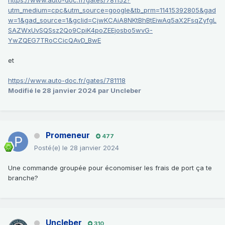
utm_medium=cpc&utm_source=google&tb_prm=11415392805&gad
w=1&gad_source=1&gclid=CjwKCAiA8NKtBhBtEiwAq5aX2FsqZyfgL
SAZWxUvSQSsz2Qo9CpiK4poZEEjosbo5wvG-
YwZQEG7TRoCCicQAvD_BwE
et
https://www.auto-doc.fr/gates/781118
Modifié
le 28 janvier 2024
par Uncleber
Promeneur
477
Posté(e)
le 28 janvier 2024
Une commande groupée pour économiser les frais de port ça te
branche?
Uncleber
310