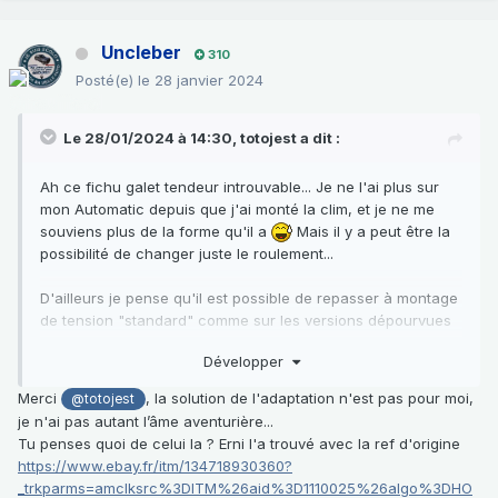
Uncleber
310
Posté(e)
le 28 janvier 2024
Le 28/01/2024 à 14:30,
totojest
a dit :
Ah ce fichu galet tendeur introuvable... Je ne l'ai plus sur
mon Automatic depuis que j'ai monté la clim, et je ne me
souviens plus de la forme qu'il a
Mais il y a peut être la
possibilité de changer juste le roulement...
D'ailleurs je pense qu'il est possible de repasser à montage
de tension "standard" comme sur les versions dépourvues
de
DA
(c'est ce que j'ai du mettre en oeuvre pour la
Développer
mienne), mais ça implique des petites adaptations par ci par
là (du style des découpes dans les pattes de fixation du
Merci
, la solution de l'adaptation n'est pas pour moi,
@totojest
tuyau de
DA
, et bien entendu la mise en place d'un tendeur
je n'ai pas autant l’âme aventurière...
sur mesure au niveau de l'alternateur)
Tu penses quoi de celui la ? Erni l'a trouvé avec la ref d'origine
https://www.ebay.fr/itm/134718930360?
_trkparms=amclksrc%3DITM%26aid%3D1110025%26algo%3DHO