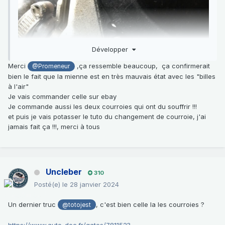
Développer
Merci
,ça ressemble beaucoup, ça confirmerait
@Promeneur
bien le fait que la mienne est en très mauvais état avec les "billes
à l'air"
Je vais commander celle sur ebay
Je commande aussi les deux courroies qui ont du souffrir !!!
et puis je vais potasser le tuto du changement de courroie, j'ai
jamais fait ça !!!, merci à tous
Uncleber
310
Posté(e)
le 28 janvier 2024
Un dernier truc
, c'est bien celle la les courroies ?
@totojest
https://www.auto-doc.fr/gates/781152?