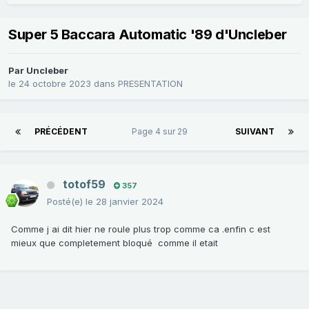
Super 5 Baccara Automatic '89 d'Uncleber
Par
Uncleber
le 24 octobre 2023
dans
PRESENTATION
PRÉCÉDENT
Page 4 sur 29
SUIVANT
totof59
357
Posté(e)
le 28 janvier 2024
Comme j ai dit hier ne roule plus trop comme ca .enfin c est
mieux que completement bloqué comme il etait