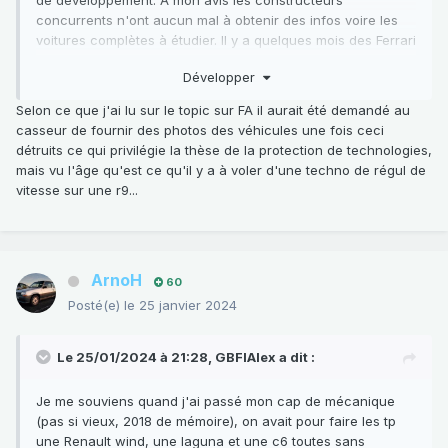
concurrents n'ont aucun mal à obtenir des infos voire les
voitures complètes à étudier. Il y a quelques mois des Ferrari
et maserati je crois avaient été vues sortant
Développer
d'établissements de recherches porsche.
De même je me souviens de l'histoire de la Lexus LS400
Selon ce que j'ai lu sur le topic sur FA il aurait été demandé au
dont quasi la totalité des protos avaient été récupérés par
casseur de fournir des photos des véhicules une fois ceci
audi, BMW et Mercedes pour être étudiés
détruits ce qui privilégie la thèse de la protection de technologies,
mais vu l'âge qu'est ce qu'il y a à voler d'une techno de régul de
vitesse sur une r9...
ArnoH
60
Posté(e)
le 25 janvier 2024
Le 25/01/2024 à 21:28,
GBFIAlex
a dit :
Je me souviens quand j'ai passé mon cap de mécanique
(pas si vieux, 2018 de mémoire), on avait pour faire les tp
une Renault wind, une laguna et une c6 toutes sans