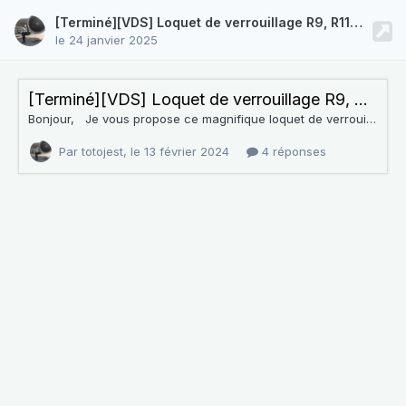
[Terminé][VDS] Loquet de verrouillage R9, R11, Espace (et j'en oublie surement) neuf
le 24 janvier 2025
[Terminé][VDS] Loquet de verrouillage R9, R11, Espace (et j'en oublie surement) neuf
Bonjour, Je vous propose ce magnifique loquet de verrouillage pour R9, R11 ou Espace (pour les modèles dont je suis sur, car je ne sais plus si on le trouve aussi sur R5 ou R18 par exemple...), tout neuf dans son emballage. Comme je sais que nous avons certains fans de R9 ou de R11 par ici, si vous en avez besoin, n'hésitez pas Prix: 5 euros Envoi possible en lettre suivie (j'ai presque envie de dire qu'on peut tenter le moins de 20g et re
Par totojest,
le 13 février 2024
4 réponses