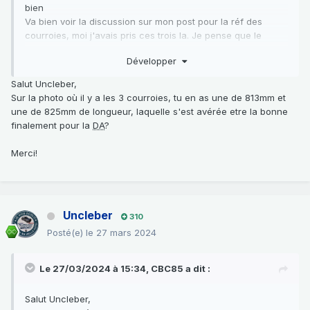
bien
Va bien voir la discussion sur mon post pour la réf des
courroies, moi j'avais pris ces trois la. Je pense que le
propriétaire précédent avait du mettre une avec la
Développer
mauvaise référence mais je l'ai prise quand meme...il reste
un doute sur ce point la
Salut Uncleber,
Pour résumé il faut sortir l'alternateur, rien de compliqué, et
Sur la photo où il y a les 3 courroies, tu en as une de 813mm et
ensuite c'est la pompe de Direction assistée qui bascule
une de 825mm de longueur, laquelle s'est avérée etre la bonne
pour tendre la courroie.
finalement pour la
DA
?
Selon les cas c'est plus ou moins long à faire car c'est
souvent grippé à cet endroit la
Merci!
A dispo biensur si tu as besoin de moi
Uncleber
310
Posté(e)
le 27 mars 2024
Le 27/03/2024 à 15:34,
CBC85
a dit :
Salut Uncleber,