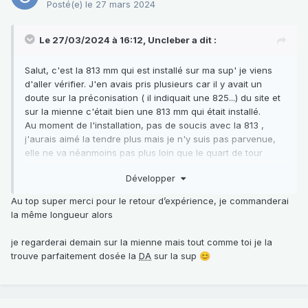
Posté(e)
le 27 mars 2024
Le 27/03/2024 à 16:12,
Uncleber
a dit :
Salut, c'est la 813 mm qui est installé sur ma sup' je viens
d'aller vérifier. J'en avais pris plusieurs car il y avait un
doute sur la préconisation ( il indiquait une 825...) du site et
sur la mienne c'était bien une 813 mm qui était installé.
Au moment de l'installation, pas de soucis avec la 813 ,
j'aurais aimé la tendre plus mais je n'y suis pas parvenue,
elle ne va néanmoins pas plus loin que le quart de tour
préconisé...
Développer
Je pense que tout ça vient de la rareté de la
DA
sur la sup'
et aussi du fait qu'elle est trop assistée sur la route.
Au top super merci pour le retour d’expérience, je commanderai
Moi j'ADORE mais je suis surtout en ville alors c'est juste
la même longueur alors
parfait
bon courage à toi et surtout n'hésites pas !!!
je regarderai demain sur la mienne mais tout comme toi je la
trouve parfaitement dosée la
DA
sur la sup
😊