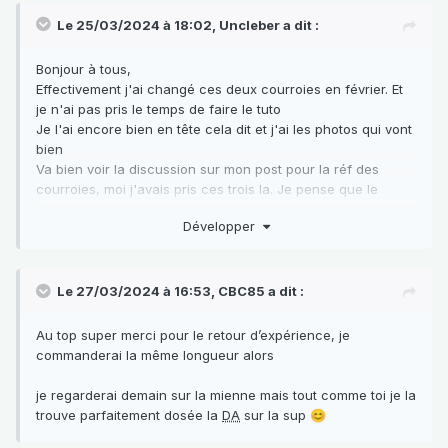
Le 25/03/2024 à 18:02,
Uncleber
a dit :
Bonjour à tous,
Effectivement j'ai changé ces deux courroies en février. Et
je n'ai pas pris le temps de faire le tuto
Je l'ai encore bien en tête cela dit et j'ai les photos qui vont
bien
Va bien voir la discussion sur mon post pour la réf des
courroies, moi j'avais pris ces trois la. Je pense que le
propriétaire précédent avait du mettre une avec la
Développer
mauvaise référence mais je l'ai prise quand meme...il reste
un doute sur ce point la
Pour résumé il faut sortir l'alternateur, rien de compliqué, et
ensuite c'est la pompe de Direction assistée qui bascule
Le 27/03/2024 à 16:53,
CBC85
a dit :
pour tendre la courroie.
Selon les cas c'est plus ou moins long à faire car c'est
Au top super merci pour le retour d’expérience, je
souvent grippé à cet endroit la
commanderai la même longueur alors
A dispo biensur si tu as besoin de moi
je regarderai demain sur la mienne mais tout comme toi je la
trouve parfaitement dosée la
DA
sur la sup
😊