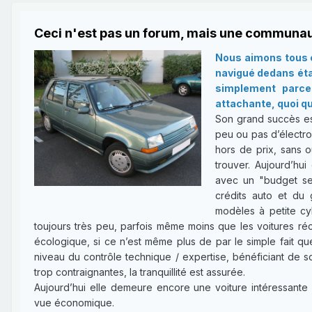
Ceci n'est pas un forum, mais une communau
Nous aimons tous c
navigué dedans étan
simplement parce 
attachante, quoi qu
Son grand succès es
peu ou pas d’électron
hors de prix, sans o
trouver. Aujourd’hui
avec un "budget ser
crédits auto et du 
modèles à petite cy
toujours très peu, parfois même moins que les voitures réce
écologique, si ce n’est même plus de par le simple fait qu
niveau du contrôle technique / expertise, bénéficiant de 
trop contraignantes, la tranquillité est assurée.
Aujourd’hui elle demeure encore une voiture intéressante 
vue économique.