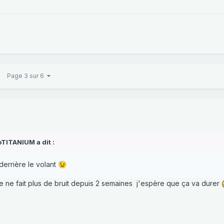
Page 3 sur 6
oTITANIUM
a dit :
 derrière le volant
😉
lle ne fait plus de bruit depuis 2 semaines j'espère que ça va durer