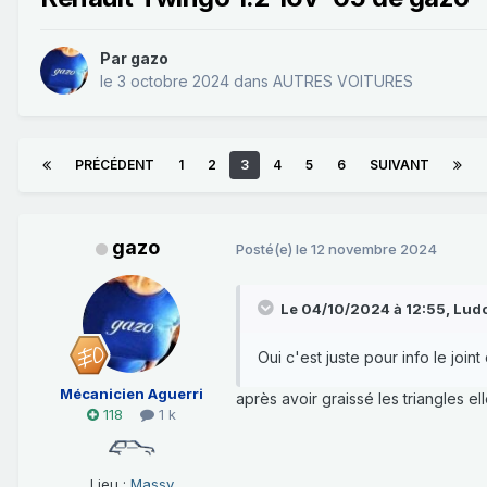
Par
gazo
le 3 octobre 2024
dans
AUTRES VOITURES
PRÉCÉDENT
1
2
3
4
5
6
SUIVANT
gazo
Posté(e)
le 12 novembre 2024
Le 04/10/2024 à 12:55,
Lud
Oui c'est juste pour info le joint
Mécanicien Aguerri
après avoir graissé les triangles e
118
1 k
Lieu :
Massy