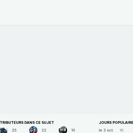
TRIBUTEURS DANS CE SUJET
JOURS POPULAIR
25
22
10
le 3 oct.
16