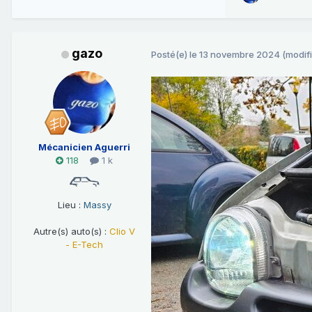
gazo
Posté(e)
le 13 novembre 2024
(modifi
Mécanicien Aguerri
118
1 k
Lieu :
Massy
Autre(s) auto(s) :
Clio V
- E-Tech