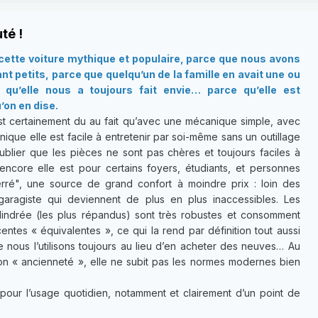
té !
ette voiture mythique et populaire, parce que nous avons
t petits, parce que quelqu’un de la famille en avait une ou
qu’elle nous a toujours fait envie… parce qu’elle est
’on en dise.
t certainement du au fait qu’avec une mécanique simple, avec
ique elle est facile à entretenir par soi-même sans un outillage
ublier que les pièces ne sont pas chères et toujours faciles à
 encore elle est pour certains foyers, étudiants, et personnes
ré", une source de grand confort à moindre prix : loin des
garagiste qui deviennent de plus en plus inaccessibles. Les
lindrée (les plus répandus) sont très robustes et consomment
ntes « équivalentes », ce qui la rend par définition tout aussi
e nous l’utilisons toujours au lieu d’en acheter des neuves… Au
son « ancienneté », elle ne subit pas les normes modernes bien
pour l’usage quotidien, notamment et clairement d’un point de