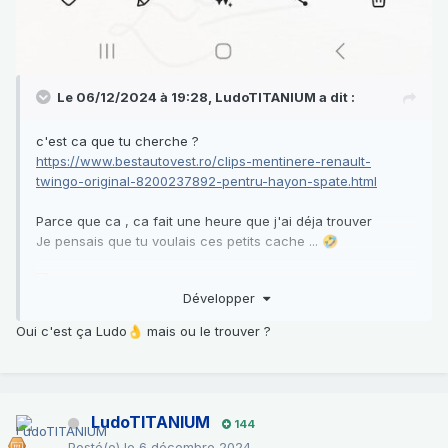
Le 06/12/2024 à 19:28,
LudoTITANIUM
a dit :
c'est ca que tu cherche ?
https://www.bestautovest.ro/clips-mentinere-renault-
twingo-original-8200237892-pentru-hayon-spate.html
Parce que ca , ca fait une heure que j'ai déja trouver
Je pensais que tu voulais ces petits cache ...
🤣
Développer
Oui c'est ça Ludo
mais ou le trouver ?
👌
LudoTITANIUM
144
Posté(e)
le 6 décembre 2024