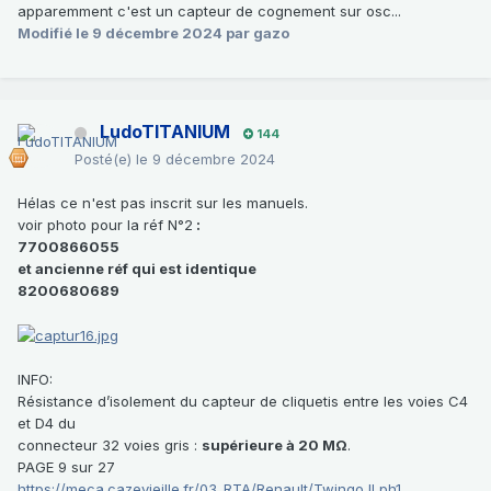
apparemment c'est un capteur de cognement sur osc...
Modifié
le 9 décembre 2024
par gazo
LudoTITANIUM
144
Posté(e)
le 9 décembre 2024
Hélas ce n'est pas inscrit sur les manuels.
voir photo pour la réf N°2
:
7700866055
et ancienne réf qui est identique
8200680689
INFO:
Résistance d’isolement du capteur de cliquetis entre les voies C4
et D4 du
connecteur 32 voies gris :
supérieure à 20 MΩ
.
PAGE 9 sur 27
https://meca.cazevieille.fr/03_RTA/Renault/Twingo II ph1