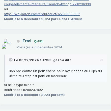
coupe/elements-interieurs/?search=twingo 7711236339
ou
https://whykaren.com/en/product/12735693595/
Modifié
le 6 décembre 2024
par LudoTITANIUM
Ermi
452
Posté(e)
le 6 décembre 2024
Le 06/12/2024 à 17:53,
gazo
a dit :
Bon par contre un petit cache pour avoir accès au Clips du
3ème feu stop est parti en morceaux,
tu as le type mine ?
Référence : 8200237892
Modifié
le 6 décembre 2024
par Ermi