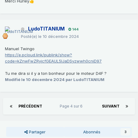
Merci Hurley
👍
LudoTITANIUM
144
Posté(e)
le 10 décembre 2024
Manuel Twingo
https://e.pcloud.link/publink/show?
code=kZnwFwZRyjcfGEAUL5IJaDSyzwwh0cniD97
Tu me dira si il y a ton bonheur pour le moteur D4F ?
Modifié
le 10 décembre 2024
par LudoTITANIUM
PRÉCÉDENT
Page 4 sur 6
SUIVANT
Partager
Abonnés
3