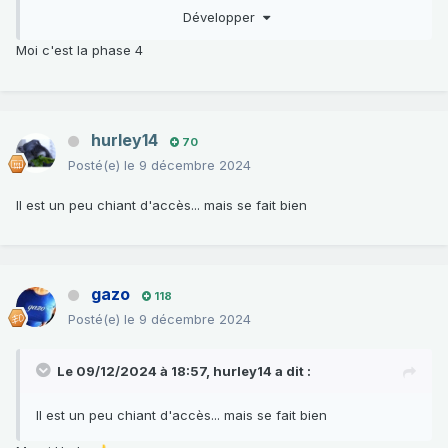
Développer
INFO:
Résistance d’isolement du capteur de cliquetis entre les
Moi c'est la phase 4
voies C4 et D4 du
connecteur 32 voies gris :
supérieure à 20 MΩ
.
PAGE9 sur 27
https://meca.cazevieille.fr/03_RTA/Renault/Twingo II ph1
hurley14
(07-)/01a.pdf
70
Posté(e)
le 9 décembre 2024
Il est un peu chiant d'accès... mais se fait bien
gazo
118
Posté(e)
le 9 décembre 2024
Le 09/12/2024 à 18:57,
hurley14
a dit :
Il est un peu chiant d'accès... mais se fait bien