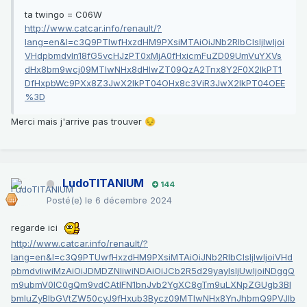
ta twingo = C06W
http://www.catcar.info/renault/?
lang=en&l=c3Q9PTIwfHxzdHM9PXsiMTAiOiJNb2RlbCIsIjIwIjoi
VHdpbmdvIn18fG5vcHJzPT0xMjA0fHxicmFuZD09UmVuYXVs
dHx8bm9wcj09MTIwNHx8dHlwZT09QzA2Tnx8Y2F0X2lkPT1
DfHxpbWc9PXx8Z3JwX2lkPT04OHx8c3ViR3JwX2lkPT04OEE
%3D
Merci mais j'arrive pas trouver
😔
LudoTITANIUM
144
Posté(e)
le 6 décembre 2024
regarde ici
http://www.catcar.info/renault/?
lang=en&l=c3Q9PTUwfHxzdHM9PXsiMTAiOiJNb2RlbCIsIjIwIjoiVHd
pbmdvIiwiMzAiOiJDMDZNIiwiNDAiOiJCb2R5d29yayIsIjUwIjoiNDggQ
m9ubmV0IC0gQm9vdCAtIFN1bnJvb2YgXC8gTm9uLXNpZGUgb3Bl
bmluZyBlbGVtZW50cyJ9fHxub3Bycz09MTIwNHx8YnJhbmQ9PVJlb