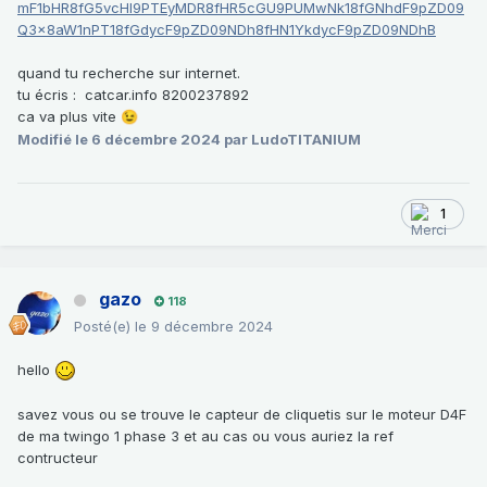
mF1bHR8fG5vcHI9PTEyMDR8fHR5cGU9PUMwNk18fGNhdF9pZD09
Q3x8aW1nPT18fGdycF9pZD09NDh8fHN1YkdycF9pZD09NDhB
quand tu recherche sur internet.
tu écris : catcar.info 8200237892
ca va plus vite
😉
Modifié
le 6 décembre 2024
par LudoTITANIUM
1
gazo
118
Posté(e)
le 9 décembre 2024
hello
savez vous ou se
trouve le capteur de cliquetis sur le moteur D4F
de ma twingo 1 phase 3 et au cas ou vous auriez la ref
contructeur