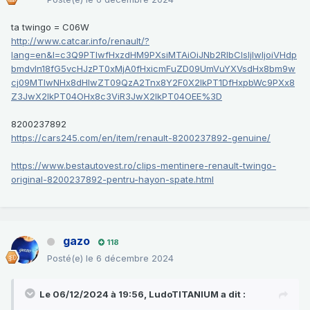
ta twingo = C06W
http://www.catcar.info/renault/?
lang=en&l=c3Q9PTIwfHxzdHM9PXsiMTAiOiJNb2RlbCIsIjIwIjoiVHdp
bmdvIn18fG5vcHJzPT0xMjA0fHxicmFuZD09UmVuYXVsdHx8bm9w
cj09MTIwNHx8dHlwZT09QzA2Tnx8Y2F0X2lkPT1DfHxpbWc9PXx8
Z3JwX2lkPT04OHx8c3ViR3JwX2lkPT04OEE%3D
8200237892
https://cars245.com/en/item/renault-8200237892-genuine/
https://www.bestautovest.ro/clips-mentinere-renault-twingo-
original-8200237892-pentru-hayon-spate.html
gazo
118
Posté(e)
le 6 décembre 2024
Le 06/12/2024 à 19:56,
LudoTITANIUM
a dit :