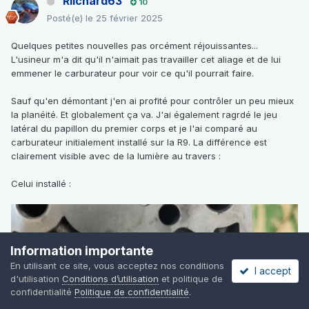
Riichard63
10
Posté(e)
le 25 février 2025
Quelques petites nouvelles pas orcément réjouissantes...
L'usineur m'a dit qu'il n'aimait pas travailler cet aliage et de lui
emmener le carburateur pour voir ce qu'il pourrait faire.
Sauf qu'en démontant j'en ai profité pour contrôler un peu mieux
la planéité. Et globalement ça va. J'ai également ragrdé le jeu
latéral du papillon du premier corps et je l'ai comparé au
carburateur initialement installé sur la R9. La différence est
clairement visible avec de la lumière au travers
:
Celui installé
:
Information importante
En utilisant ce site, vous acceptez nos conditions
I accept
d'utilisation
Conditions d’utilisation
et politique de
confidentialité
Politique de confidentialité
.