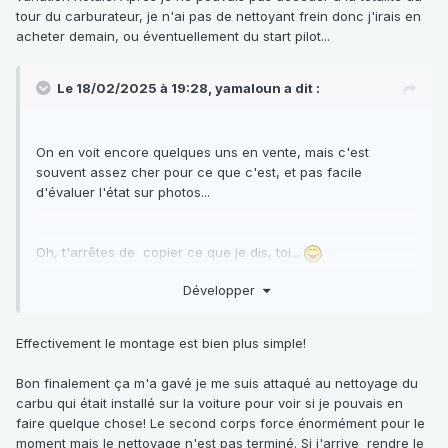
tour du carburateur, je n'ai pas de nettoyant frein donc j'irais en
acheter demain, ou éventuellement du start pilot...
Le 18/02/2025 à 19:28,
yamaloun
a dit :
On en voit encore quelques uns en vente, mais c'est
souvent assez cher pour ce que c'est, et pas facile
d'évaluer l'état sur photos...
Oh, t'arrêtes de copier ce que je dis, toi...
Développer
Sur le C2J, cest pas foutu pareil que le F2N, ya pas de
grosse cale, ni de curty moitié caoutchouc.
Effectivement le montage est bien plus simple!
Tu as une ptite cale avec 2 joints papier autour, la cale alu
avec le
ldr
qui passe,dedans et une autre petite cale avec
Bon finalement ça m'a gavé je me suis attaqué au nettoyage du
2 joints papier autour.
carbu qui était installé sur la voiture pour voir si je pouvais en
faire quelque chose! Le second corps force énormément pour le
Perso, les joints de la cale du dessous étaient éclatés,
moment mais le nettoyage n'est pas terminé. Si j'arrive rendre le