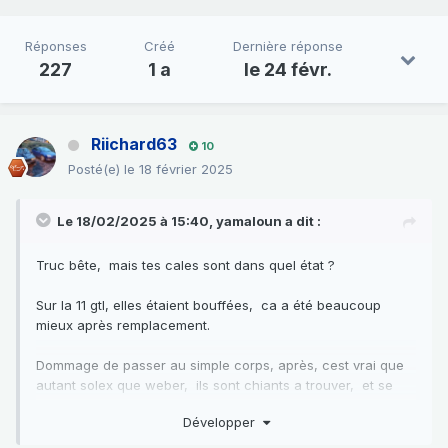
Réponses
Créé
Dernière réponse
227
1 a
le 24 févr.
Riichard63
10
Posté(e)
le 18 février 2025
Le 18/02/2025 à 15:40,
yamaloun
a dit :
Truc bête, mais tes cales sont dans quel état ?
Sur la 11 gtl, elles étaient bouffées, ca a été beaucoup
mieux après remplacement.
Dommage de passer au simple corps, après, cest vrai que
autant solex que weber, ils sont chiants a trouver, et se
conservent très mal...
Développer
Après, si yavait pas des trous de balle pour racheter les