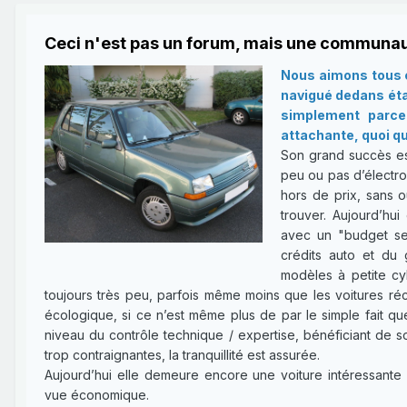
Ceci n'est pas un forum, mais une communau
Nous aimons tous c
navigué dedans étan
simplement parce 
attachante, quoi qu
Son grand succès es
peu ou pas d’électron
hors de prix, sans o
trouver. Aujourd’hui
avec un "budget ser
crédits auto et du 
modèles à petite cy
toujours très peu, parfois même moins que les voitures réce
écologique, si ce n’est même plus de par le simple fait qu
niveau du contrôle technique / expertise, bénéficiant de 
trop contraignantes, la tranquillité est assurée.
Aujourd’hui elle demeure encore une voiture intéressante 
vue économique.