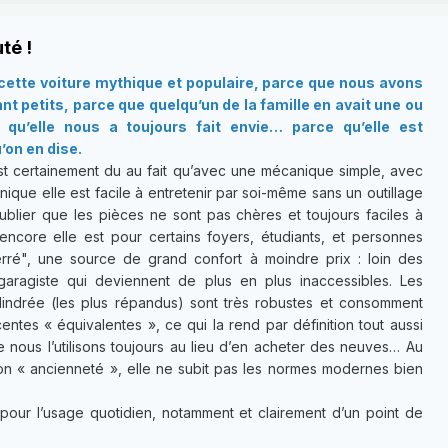
té !
ette voiture mythique et populaire, parce que nous avons
t petits, parce que quelqu’un de la famille en avait une ou
qu’elle nous a toujours fait envie… parce qu’elle est
’on en dise.
t certainement du au fait qu’avec une mécanique simple, avec
ique elle est facile à entretenir par soi-même sans un outillage
ublier que les pièces ne sont pas chères et toujours faciles à
 encore elle est pour certains foyers, étudiants, et personnes
ré", une source de grand confort à moindre prix : loin des
garagiste qui deviennent de plus en plus inaccessibles. Les
lindrée (les plus répandus) sont très robustes et consomment
ntes « équivalentes », ce qui la rend par définition tout aussi
e nous l’utilisons toujours au lieu d’en acheter des neuves… Au
son « ancienneté », elle ne subit pas les normes modernes bien
pour l’usage quotidien, notamment et clairement d’un point de