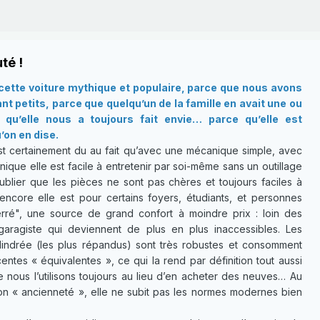
té !
ette voiture mythique et populaire, parce que nous avons
t petits, parce que quelqu’un de la famille en avait une ou
qu’elle nous a toujours fait envie… parce qu’elle est
’on en dise.
t certainement du au fait qu’avec une mécanique simple, avec
ique elle est facile à entretenir par soi-même sans un outillage
ublier que les pièces ne sont pas chères et toujours faciles à
 encore elle est pour certains foyers, étudiants, et personnes
ré", une source de grand confort à moindre prix : loin des
garagiste qui deviennent de plus en plus inaccessibles. Les
lindrée (les plus répandus) sont très robustes et consomment
ntes « équivalentes », ce qui la rend par définition tout aussi
e nous l’utilisons toujours au lieu d’en acheter des neuves… Au
son « ancienneté », elle ne subit pas les normes modernes bien