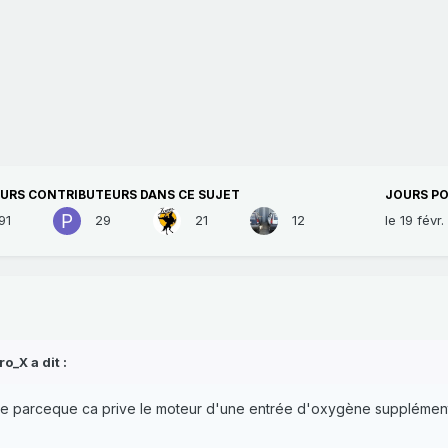
EURS CONTRIBUTEURS DANS CE SUJET
JOURS PO
91
29
21
12
le 19 févr.
ro_X
a dit :
e parceque ca prive le moteur d'une entrée d'oxygène supplémentair