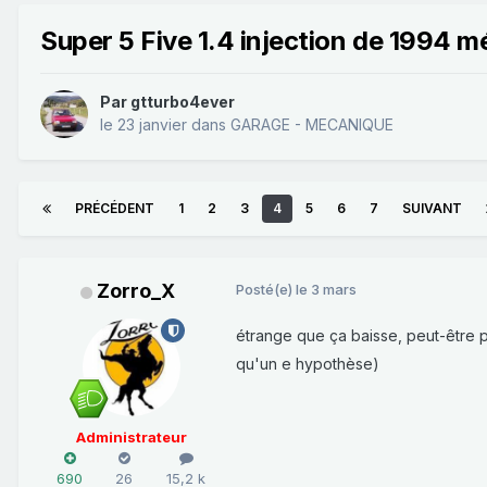
Super 5 Five 1.4 injection de 1994 m
Par
gtturbo4ever
le 23 janvier
dans
GARAGE - MECANIQUE
PRÉCÉDENT
1
2
3
4
5
6
7
SUIVANT
Zorro_X
Posté(e)
le 3 mars
étrange que ça baisse, peut-être p
qu'un e hypothèse)
Administrateur
690
26
15,2 k