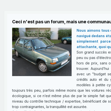
Ceci n'est pas un forum, mais une communau
Nous aimons tous c
navigué dedans étan
simplement parce 
attachante, quoi qu
Son grand succès es
peu ou pas d’électron
hors de prix, sans o
trouver. Aujourd’hui
avec un "budget ser
crédits auto et du 
modèles à petite cy
toujours très peu, parfois même moins que les voitures réce
écologique, si ce n’est même plus de par le simple fait qu
niveau du contrôle technique / expertise, bénéficiant de 
trop contraignantes, la tranquillité est assurée.