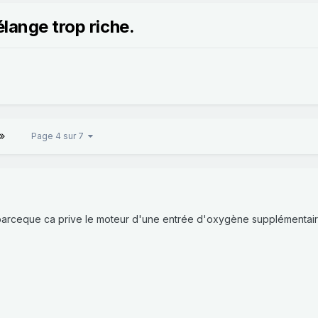
élange trop riche.
Page 4 sur 7
arceque ca prive le moteur d'une entrée d'oxygène supplémentaire e