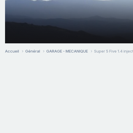
Accueil
Général
GARAGE - MECANIQUE
Super 5 Five 1.4 inje