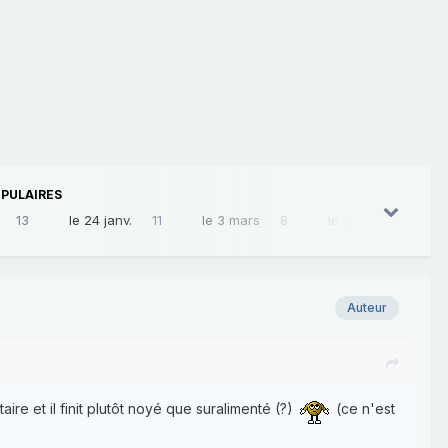
PULAIRES
13
le 24 janv.
11
le 3 mars
8
le 13 mai
8
Auteur
e et il finit plutôt noyé que suralimenté (?)
(ce n'est