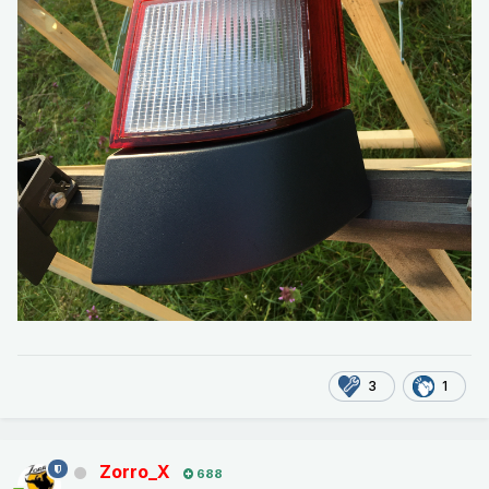
3
1
Zorro_X
688