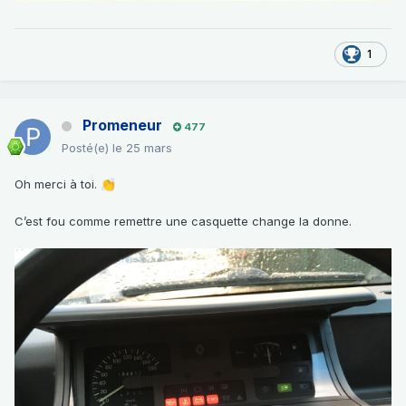
1
Promeneur
477
Posté(e)
le 25 mars
Oh merci à toi.
👏
C’est fou comme remettre une casquette change la donne.