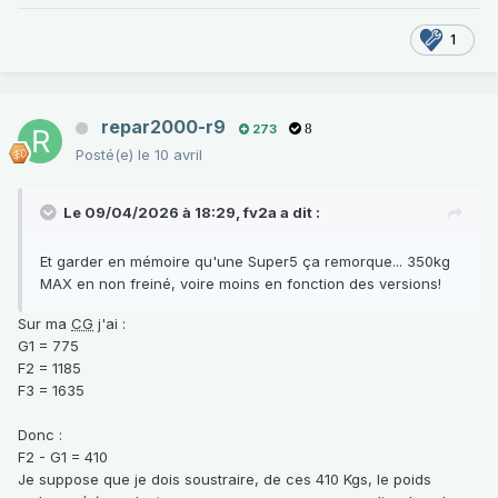
1
repar2000-r9
273
8
Posté(e)
le 10 avril
Le 09/04/2026 à 18:29,
fv2a
a dit :
Et garder en mémoire qu'une Super5 ça remorque... 350kg
MAX en non freiné, voire moins en fonction des versions!
Sur ma
CG
j'ai
:
G1 = 775
F2 = 1185
F3 = 1635
Donc
:
F2 - G1 = 410
Je suppose que je dois soustraire, de ces 410 Kgs, le poids