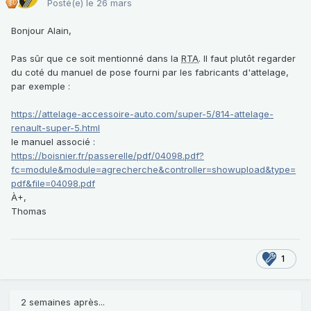
Posté(e)
le 26 mars
Bonjour Alain,
Pas sûr que ce soit mentionné dans la
RTA
. Il faut plutôt regarder
du coté du manuel de pose fourni par les fabricants d'attelage,
par exemple
:
https://attelage-accessoire-auto.com/super-5/814-attelage-
renault-super-5.html
le manuel associé
:
https://boisnier.fr/passerelle/pdf/04098.pdf?
fc=module&module=agrecherche&controller=showupload&type=
pdf&file=04098.pdf
À+,
Thomas
1
2 semaines après...