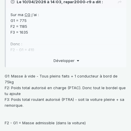
Le 10/04/2026 à 14:03,
repar2000-r9
a dit :
Sur ma
CG
j'ai
:
G1 = 775
F2 = 1185
F3 = 1635
Donc
:
F2 - G1 = 410
Je suppose que je dois soustraire, de ces 410 Kgs, le poids
Développer
embarqué ( conducteur, passagers, essence, sanglier dans
le coffre ... ) pour connaître le poids de la remorque non
freinée ?
G1: Masse à vide - Tous pleins faits + 1 conducteur à bord de
75kg
Et
:
F2: Poids total autorisé en charge (PTAC). Donc tout le bordel que
F3 - G1 = 860
tu ajoute
C'est quoi ?
F3: Poids total roulant autorisé (PTRA) - soit la voiture pleine + sa
remorque.
Comment considérer une remorque freinée ?
Et pour tracter une voiture ?
F2 - G1 = Masse admissible (dans la voiture)