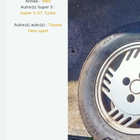
Année :
1989
Autre(s) Super 5 :
Super 5 GT Turbo
Autre(s) auto(s) :
Toyota
Yaris sport