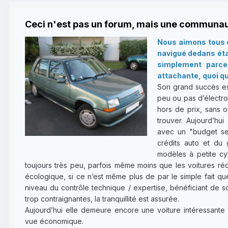
Ceci n'est pas un forum, mais une communau
Nous aimons tous c
navigué dedans étan
simplement parce 
attachante, quoi qu
Son grand succès es
peu ou pas d’électron
hors de prix, sans o
trouver. Aujourd’hui
avec un "budget ser
crédits auto et du 
modèles à petite cy
toujours très peu, parfois même moins que les voitures réce
écologique, si ce n’est même plus de par le simple fait qu
niveau du contrôle technique / expertise, bénéficiant de 
trop contraignantes, la tranquillité est assurée.
Aujourd’hui elle demeure encore une voiture intéressante 
vue économique.