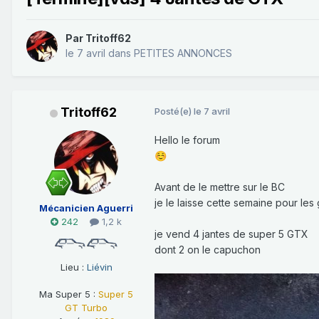
Par
Tritoff62
le 7 avril
dans
PETITES ANNONCES
Tritoff62
Posté(e)
le 7 avril
Hello le forum
☺️
Avant de le mettre sur le BC
je le laisse cette semaine pour les
Mécanicien Aguerri
242
1,2 k
je vend 4 jantes de super 5 GTX
dont 2 on le capuchon
Lieu :
Liévin
Ma Super 5 :
Super 5
GT Turbo