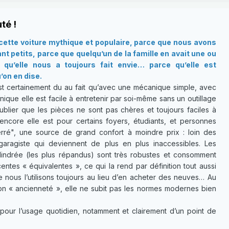
té !
ette voiture mythique et populaire, parce que nous avons
t petits, parce que quelqu’un de la famille en avait une ou
qu’elle nous a toujours fait envie… parce qu’elle est
’on en dise.
t certainement du au fait qu’avec une mécanique simple, avec
ique elle est facile à entretenir par soi-même sans un outillage
ublier que les pièces ne sont pas chères et toujours faciles à
 encore elle est pour certains foyers, étudiants, et personnes
ré", une source de grand confort à moindre prix : loin des
garagiste qui deviennent de plus en plus inaccessibles. Les
lindrée (les plus répandus) sont très robustes et consomment
ntes « équivalentes », ce qui la rend par définition tout aussi
e nous l’utilisons toujours au lieu d’en acheter des neuves… Au
son « ancienneté », elle ne subit pas les normes modernes bien
pour l’usage quotidien, notamment et clairement d’un point de