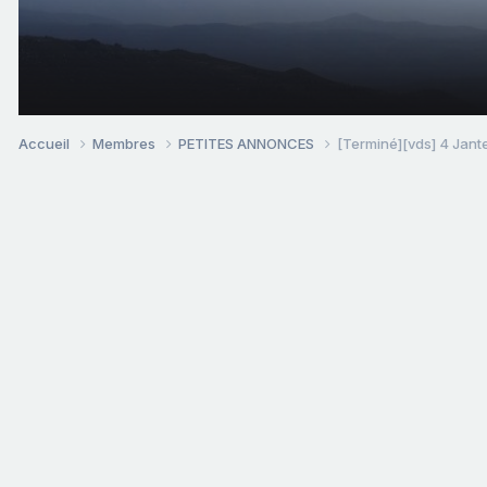
Accueil
Membres
PETITES ANNONCES
[Terminé][vds] 4 Jan