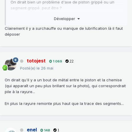
On dirait bien un problème d'axe de piston grippé ou un
segment grippé peut être ?
Est ce que cela voudrait le coup d'investiguer le coussinet
Développer
?
Clairement il y a surchauffe ou manque de lubrification là il faut
déposer
Pour te répondre fv2a, mon précédent moteur, d'origine qui
avait 160 000, n'avais jamais fais ce type de bruit à froid,
d'où mon interrogation avec ce nouveau moteur...
totojest
1 069
22
Posté(e)
le 26 mai
On dirait qu'il y a un bout de métal entre le piston et la chemise
(qui apparaît un peu plus brillant sur la photo), qui correspondrait
pile à la rayure...
En plus la rayure remonte plus haut que la trace des segments...
enel
148
1