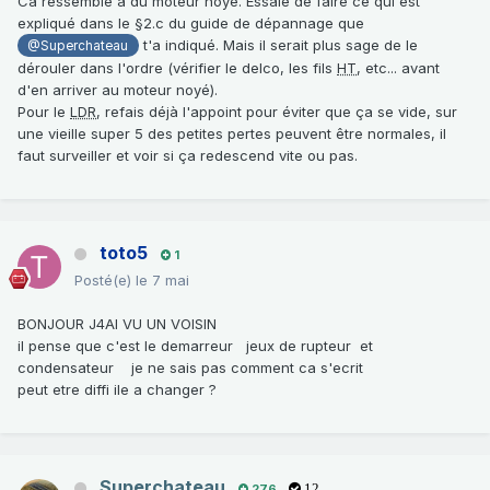
Ca ressemble à du moteur noyé. Essaie de faire ce qui est
expliqué dans le §2.c du guide de dépannage que
t'a indiqué. Mais il serait plus sage de le
@Superchateau
dérouler dans l'ordre (vérifier le delco, les fils
HT
, etc... avant
d'en arriver au moteur noyé).
Pour le
LDR
, refais déjà l'appoint pour éviter que ça se vide, sur
une vieille super 5 des petites pertes peuvent être normales, il
faut surveiller et voir si ça redescend vite ou pas.
toto5
1
Posté(e)
le 7 mai
BONJOUR J4AI VU UN VOISIN
il pense que c'est le demarreur jeux de rupteur et
condensateur je ne sais pas comment ca s'ecrit
peut etre diffi ile a changer ?
Superchateau
276
12