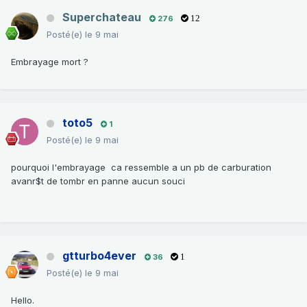
Superchateau
276
12
Posté(e)
le 9 mai
Embrayage mort ?
toto5
1
Posté(e)
le 9 mai
pourquoi l'embrayage ca ressemble a un pb de carburation
avanr$t de tombr en panne aucun souci
gtturbo4ever
36
1
Posté(e)
le 9 mai
Hello.