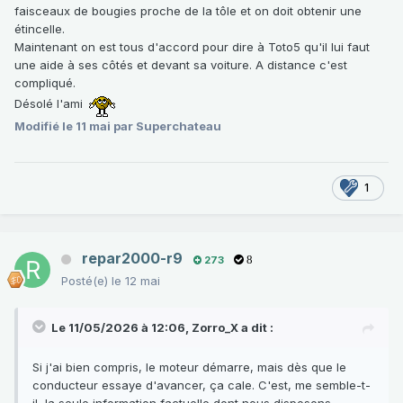
faisceaux de bougies proche de la tôle et on doit obtenir une
étincelle.
Maintenant on est tous d'accord pour dire à Toto5 qu'il lui faut
une aide à ses côtés et devant sa voiture. A distance c'est
compliqué.
Désolé l'ami
Modifié
le 11 mai
par Superchateau
1
repar2000-r9
273
8
Posté(e)
le 12 mai
Le 11/05/2026 à 12:06,
Zorro_X
a dit :
Si j'ai bien compris, le moteur démarre, mais dès que le
conducteur essaye d'avancer, ça cale. C'est, me semble-t-
il, la seule information factuelle dont nous disposons