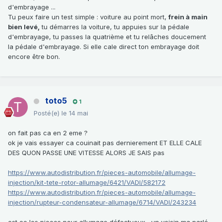
d'embrayage ...
Tu peux faire un test simple : voiture au point mort,
frein à main
bien levé,
tu démarres la voiture, tu appuies sur la pédale
d'embrayage, tu passes la quatrième et tu relâches doucement
la pédale d'embrayage. Si elle cale direct ton embrayage doit
encore être bon.
toto5
1
Posté(e)
le 14 mai
on fait pas ca en 2 eme ?
ok je vais essayer ca couinait pas dernierement ET ELLE CALE
DES QUON PASSE UNE VITESSE ALORS JE SAIS pas
https://www.autodistribution.fr/pieces-automobile/allumage-
injection/kit-tete-rotor-allumage/6421/VADI/582172
https://www.autodistribution.fr/pieces-automobile/allumage-
injection/rupteur-condensateur-allumage/6714/VADI/243234
est ce les pieces pour allumage défectueux un voisin ma parlé