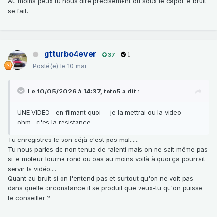
Au moins peux tu nous dire précisément où sous le capot le bruit
se fait.
gtturbo4ever
37
1
Posté(e)
le 10 mai
Le 10/05/2026 à 14:37,
toto5
a dit :
UNE VIDEO en filmant quoi je la mettrai ou la video
ohm c'es la resistance
Tu enregistres le son déjà c'est pas mal......
Tu nous parles de non tenue de ralenti mais on ne sait même pas
si le moteur tourne rond ou pas au moins voilà à quoi ça pourrait
servir la vidéo....
Quant au bruit si on l'entend pas et surtout qu'on ne voit pas
dans quelle circonstance il se produit que veux-tu qu'on puisse
te conseiller ?