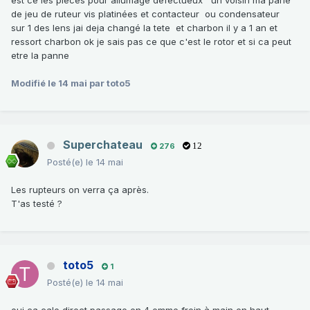
de jeu de ruteur vis platinées et contacteur ou condensateur
sur 1 des lens jai deja changé la tete et charbon il y a 1 an et
ressort charbon ok je sais pas ce que c'est le rotor et si ca peut
etre la panne
Modifié
le 14 mai
par toto5
Superchateau
276
12
Posté(e)
le 14 mai
Les rupteurs on verra ça après.
T'as testé ?
toto5
1
Posté(e)
le 14 mai
oui ca cale direct passage en 4 emme frein à main en haut