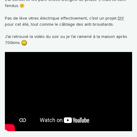
fendus
🥲
Pas de lève vitres électrique effectivement, c’est un projet
DIY
pour cet été, tout comme le câblage des anti brouillards.
J’ai retrouvé la vidéo du soir ou je l’ai ramené à la maison après
700kms