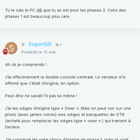
Tu le sais le PC
AB
que tu as est pour les phases 2. Celui des
phases 1 est beaucoup plus rare.
SuperKiD
0
Posté(e)
le 12 mai
Ah ok je comprends !
J’ai effectivement la double console centrale. Le vendeur m’a
affirmé que c’était d’origine, en option.
Peut-être ne savait t’il pas lui même !
J’ai les sièges d’origine type « Osier ». Mais on peut voir sur une
photo (avec jantes noires) mes sièges et banquettes de GTR
(acheté pour remplacer les sièges type « osier » ) qui trainent à
l’arrière.
J’ai conservé les pare chocs d’origine de phase 1, mais ils sont