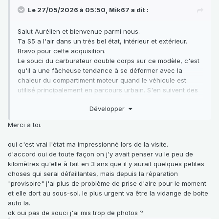
Le 27/05/2026 à 05:50,
Mik67
a dit :
Salut Aurélien et bienvenue parmi nous.
Ta S5 a l'air dans un très bel état, intérieur et extérieur.
Bravo pour cette acquisition.
Le souci du carburateur double corps sur ce modèle, c'est
qu'il a une fâcheuse tendance à se déformer avec la
chaleur du compartiment moteur quand le véhicule est
utilisé principalement en parcours urbain. S'en suivent des
soucis tels que les tiens.
Développer
Sans dramatiser, comme évoqué plus haut par notre admin.,
c'est peut être une simple prise d'air sur une durite.
Merci a toi.
Tu découvriras tous les renseignements et piste dont tu as
besoin, sur le forum.
oui c'est vrai l'état ma impressionné lors de la visite.
Bon courage pour sa remise en route et sa fiabilisation.
d'accord oui de toute façon on j'y avait penser vu le peu de
Si tu souhaites partager avec nous ton travail, je ne peux
kilomètres qu'elle à fait en 3 ans que il y aurait quelques petites
que te conseiller de surveiller ton quota de photo postées et
choses qui serai défaillantes, mais depuis la réparation
de les alléger au maximum.
"provisoire" j'ai plus de problème de prise d'aire pour le moment
et elle dort au sous-sol. le plus urgent va être la vidange de boite
auto la.
ok oui pas de souci j'ai mis trop de photos ?