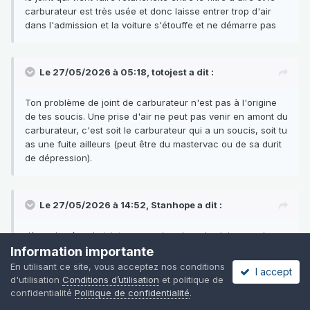
carburateur est très usée et donc laisse entrer trop d'air
dans l'admission et la voiture s'étouffe et ne démarre pas
Le 27/05/2026 à 05:18,
totojest
a dit :
Ton problème de joint de carburateur n'est pas à l'origine
de tes soucis. Une prise d'air ne peut pas venir en amont du
carburateur, c'est soit le carburateur qui a un soucis, soit tu
as une fuite ailleurs (peut être du mastervac ou de sa durit
de dépression).
Le 27/05/2026 à 14:52,
Stanhope
a dit :
dès qu'on à vu le joint on pas chercher plus loin non plus
mais je prend note de tes conseils je vais regardé ça mais
Information importante
depuis ce dépannage j'ai plus trop l'impression qu'elle
En utilisant ce site, vous acceptez nos conditions
I accept
s’étouffe au démarrage en tous cas elle démarre nickel.
d'utilisation
Conditions d’utilisation
et politique de
confidentialité
Politique de confidentialité
.