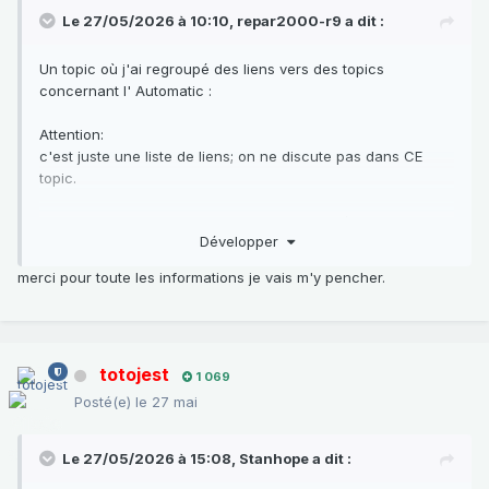
Le 27/05/2026 à 10:10,
repar2000-r9
a dit :
Un topic où j'ai regroupé des liens vers des topics
concernant l' Automatic
:
Attention:
c'est juste une liste de liens; on ne discute pas dans CE
topic.
Mais on peut discuter dans les topics indiqués, s'ils ne sont
Développer
pas verrouillés.
Et on peut aussi me signaler, en Message Privé, les topics (
merci pour toute les informations je vais m'y pencher.
et présentations ) qui n'y sont pas, afin que je les ajoute
dans les rubriques correspondantes.
Entre autre, pour les présentations qui ne s'y trouvent pas,
totojest
car le topic est archivé mais je pourrai demander un accès
1 069
pour le mettre à jour quand j'aurai reçu suffisamment de
Posté(e)
le 27 mai
liens nouveaux .
Le 27/05/2026 à 15:08,
Stanhope
a dit :