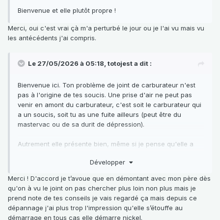
Bienvenue et elle plutôt propre !
Merci, oui c'est vrai çà m'a perturbé le jour ou je l'ai vu mais vu
les antécédents j'ai compris.
Le 27/05/2026 à 05:18,
totojest
a dit :
Bienvenue ici. Ton problème de joint de carburateur n'est
pas à l'origine de tes soucis. Une prise d'air ne peut pas
venir en amont du carburateur, c'est soit le carburateur qui
a un soucis, soit tu as une fuite ailleurs (peut être du
mastervac ou de sa durit de dépression).
Autrement elle présente bien, même si je pense qu'elle a
déjà eu un choc à l'avant.
Développer
Et ne tarde pas à faire la vidange de boîte, elle a pile le
Merci ! D'accord je t’avoue que en démontant avec mon père dès
kilométrage où ça commence à lâcher si ça n'a été fait
qu'on à vu le joint on pas chercher plus loin non plus mais je
avant.
prend note de tes conseils je vais regardé ça mais depuis ce
dépannage j'ai plus trop l'impression qu'elle s’étouffe au
démarrage en tous cas elle démarre nickel.