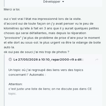
Développer
Sans dramatiser, comme évoqué plus haut par notre admin.,
c'est peut être une simple prise d'air sur une durite.
Merci a toi.
Tu découvriras tous les renseignements et piste dont tu as
besoin, sur le forum.
oui c'est vrai l'état ma impressionné lors de la visite.
Bon courage pour sa remise en route et sa fiabilisation.
d'accord oui de toute façon on j'y avait penser vu le peu de
Si tu souhaites partager avec nous ton travail, je ne peux
kilomètres qu'elle à fait en 3 ans que il y aurait quelques petites
que te conseiller de surveiller ton quota de photo postées et
choses qui serai défaillantes, mais depuis la réparation
de les alléger au maximum.
"provisoire" j'ai plus de problème de prise d'aire pour le moment
et elle dort au sous-sol. le plus urgent va être la vidange de boite
auto la.
ok oui pas de souci j'ai mis trop de photos ?
Le 27/05/2026 à 10:10,
repar2000-r9
a dit :
Un topic où j'ai regroupé des liens vers des topics
concernant l' Automatic
:
Attention:
c'est juste une liste de liens; on ne discute pas dans CE
topic.
Mais on peut discuter dans les topics indiqués, s'ils ne sont