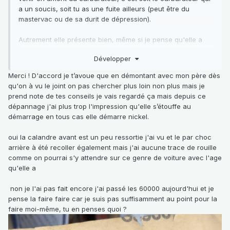
a un soucis, soit tu as une fuite ailleurs (peut être du
mastervac ou de sa durit de dépression).
Autrement elle présente bien, même si je pense qu'elle a
déjà eu un choc à l'avant.
Développer
Et ne tarde pas à faire la vidange de boîte, elle a pile le
Merci ! D'accord je t’avoue que en démontant avec mon père dès
kilométrage où ça commence à lâcher si ça n'a été fait
qu'on à vu le joint on pas chercher plus loin non plus mais je
avant.
prend note de tes conseils je vais regardé ça mais depuis ce
dépannage j'ai plus trop l'impression qu'elle s’étouffe au
démarrage en tous cas elle démarre nickel.
oui la calandre avant est un peu ressortie j'ai vu et le par choc
arrière à été recoller également mais j'ai aucune trace de rouille
comme on pourrai s'y attendre sur ce genre de voiture avec l'age
qu'elle a
non je l'ai pas fait encore j'ai passé les 60000 aujourd'hui et je
pense la faire faire car je suis pas suffisamment au point pour la
faire moi-même, tu en penses quoi ?