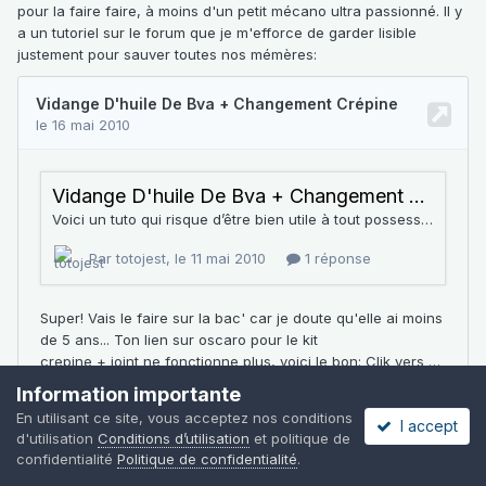
pour la faire faire, à moins d'un petit mécano ultra passionné. Il y
a un tutoriel sur le forum que je m'efforce de garder lisible
justement pour sauver toutes nos mémères:
Information importante
En utilisant ce site, vous acceptez nos conditions
I accept
d'utilisation
Conditions d’utilisation
et politique de
confidentialité
Politique de confidentialité
.
Quant à ton joint, il est en meilleur état que ne l'était le mien (mais
bon, ce n'est pas lui le fautif
)