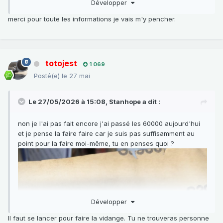
Développer
pas verrouillés.
Et on peut aussi me signaler, en Message Privé, les topics (
merci pour toute les informations je vais m'y pencher.
et présentations ) qui n'y sont pas, afin que je les ajoute
dans les rubriques correspondantes.
Entre autre, pour les présentations qui ne s'y trouvent pas,
totojest
car le topic est archivé mais je pourrai demander un accès
1 069
pour le mettre à jour quand j'aurai reçu suffisamment de
Posté(e)
le 27 mai
liens nouveaux .
Le 27/05/2026 à 15:08,
Stanhope
a dit :
non je l'ai pas fait encore j'ai passé les 60000 aujourd'hui
et je pense la faire faire car je suis pas suffisamment au
point pour la faire moi-même, tu en penses quoi ?
Développer
Il faut se lancer pour faire la vidange. Tu ne trouveras personne