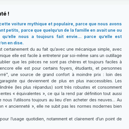
té !
ette voiture mythique et populaire, parce que nous avons
t petits, parce que quelqu’un de la famille en avait une ou
qu’elle nous a toujours fait envie… parce qu’elle est
’on en dise.
t certainement du au fait qu’avec une mécanique simple, avec
ique elle est facile à entretenir par soi-même sans un outillage
ublier que les pièces ne sont pas chères et toujours faciles à
 encore elle est pour certains foyers, étudiants, et personnes
ré", une source de grand confort à moindre prix : loin des
garagiste qui deviennent de plus en plus inaccessibles. Les
lindrée (les plus répandus) sont très robustes et consomment
ntes « équivalentes », ce qui la rend par définition tout aussi
e nous l’utilisons toujours au lieu d’en acheter des neuves… Au
son « ancienneté », elle ne subit pas les normes modernes bien
pour l’usage quotidien, notamment et clairement d’un point de