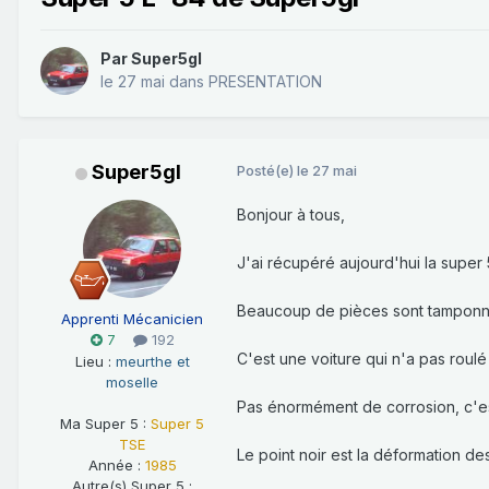
Par
Super5gl
le 27 mai
dans
PRESENTATION
Super5gl
Posté(e)
le 27 mai
Bonjour à tous,
J'ai récupéré aujourd'hui la super 
Beaucoup de pièces sont tamponnées 
Apprenti Mécanicien
7
192
C'est une voiture qui n'a pas roul
Lieu :
meurthe et
moselle
Pas énormément de corrosion, c'est
Ma Super 5 :
Super 5
TSE
Le point noir est la déformation de
Année :
1985
Autre(s) Super 5 :