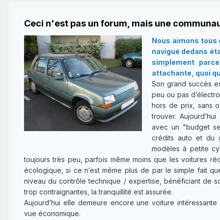
Ceci n'est pas un forum, mais une communau
Nous aimons tous c
navigué dedans étan
simplement parce 
attachante, quoi qu
Son grand succès es
peu ou pas d’électron
hors de prix, sans o
trouver. Aujourd’hui
avec un "budget ser
crédits auto et du 
modèles à petite cy
toujours très peu, parfois même moins que les voitures réce
écologique, si ce n’est même plus de par le simple fait qu
niveau du contrôle technique / expertise, bénéficiant de 
trop contraignantes, la tranquillité est assurée.
Aujourd’hui elle demeure encore une voiture intéressante 
vue économique.