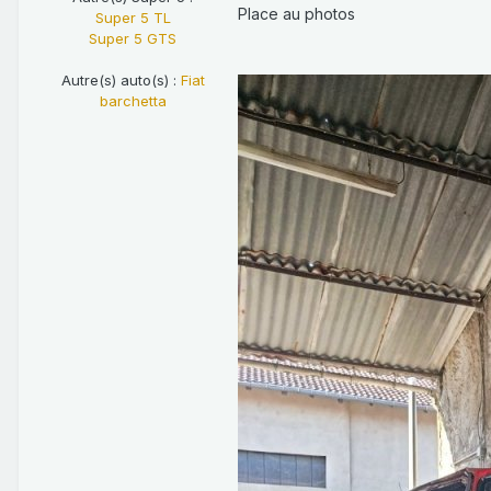
Place au photos
Super 5 TL
Super 5 GTS
Autre(s) auto(s) :
Fiat
barchetta