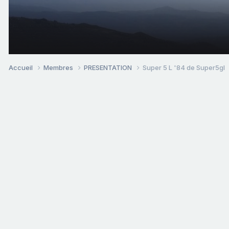
Accueil
Membres
PRESENTATION
Super 5 L '84 de Super5gl