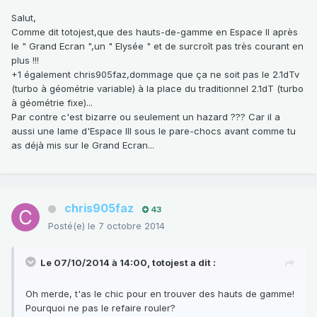
Salut,
Comme dit totojest,que des hauts-de-gamme en Espace II après
le " Grand Ecran ",un " Elysée " et de surcroît pas très courant en
plus !!!
+1 également chris905faz,dommage que ça ne soit pas le 2.1dTv
(turbo à géométrie variable) à la place du traditionnel 2.1dT (turbo
à géométrie fixe)...
Par contre c'est bizarre ou seulement un hazard ??? Car il a
aussi une lame d'Espace III sous le pare-chocs avant comme tu
as déjà mis sur le Grand Ecran...
chris905faz
43
Posté(e)
le 7 octobre 2014
Le 07/10/2014 à 14:00, totojest a dit :
Oh merde, t'as le chic pour en trouver des hauts de gamme!
Pourquoi ne pas le refaire rouler?