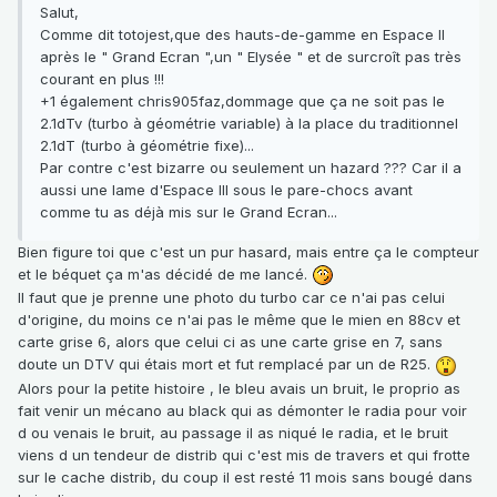
Salut,
Comme dit totojest,que des hauts-de-gamme en Espace II
après le " Grand Ecran ",un " Elysée " et de surcroît pas très
courant en plus !!!
+1 également chris905faz,dommage que ça ne soit pas le
2.1dTv (turbo à géométrie variable) à la place du traditionnel
2.1dT (turbo à géométrie fixe)...
Par contre c'est bizarre ou seulement un hazard ??? Car il a
aussi une lame d'Espace III sous le pare-chocs avant
comme tu as déjà mis sur le Grand Ecran...
Bien figure toi que c'est un pur hasard, mais entre ça le compteur
et le béquet ça m'as décidé de me lancé.
Il faut que je prenne une photo du turbo car ce n'ai pas celui
d'origine, du moins ce n'ai pas le même que le mien en 88cv et
carte grise 6, alors que celui ci as une carte grise en 7, sans
doute un DTV qui étais mort et fut remplacé par un de R25.
Alors pour la petite histoire , le bleu avais un bruit, le proprio as
fait venir un mécano au black qui as démonter le radia pour voir
d ou venais le bruit, au passage il as niqué le radia, et le bruit
viens d un tendeur de distrib qui c'est mis de travers et qui frotte
sur le cache distrib, du coup il est resté 11 mois sans bougé dans