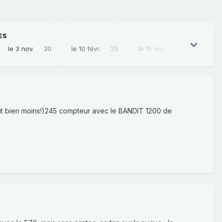
ES
le 3 nov.
30
le 10 févr.
25
le 15 déc.
24
it bien moins!)245 compteur avec le BANDIT 1200 de