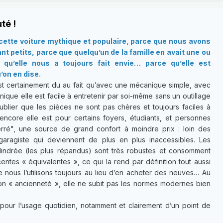
té !
ette voiture mythique et populaire, parce que nous avons
t petits, parce que quelqu’un de la famille en avait une ou
qu’elle nous a toujours fait envie… parce qu’elle est
’on en dise.
t certainement du au fait qu’avec une mécanique simple, avec
ique elle est facile à entretenir par soi-même sans un outillage
ublier que les pièces ne sont pas chères et toujours faciles à
 encore elle est pour certains foyers, étudiants, et personnes
ré", une source de grand confort à moindre prix : loin des
garagiste qui deviennent de plus en plus inaccessibles. Les
lindrée (les plus répandus) sont très robustes et consomment
ntes « équivalentes », ce qui la rend par définition tout aussi
e nous l’utilisons toujours au lieu d’en acheter des neuves… Au
son « ancienneté », elle ne subit pas les normes modernes bien
pour l’usage quotidien, notamment et clairement d’un point de