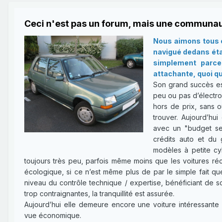
Ceci n'est pas un forum, mais une communau
Nous aimons tous c
navigué dedans étan
simplement parce 
attachante, quoi qu
Son grand succès es
peu ou pas d’électron
hors de prix, sans o
trouver. Aujourd’hui
avec un "budget ser
crédits auto et du 
modèles à petite cy
toujours très peu, parfois même moins que les voitures réce
écologique, si ce n’est même plus de par le simple fait qu
niveau du contrôle technique / expertise, bénéficiant de 
trop contraignantes, la tranquillité est assurée.
Aujourd’hui elle demeure encore une voiture intéressante 
vue économique.