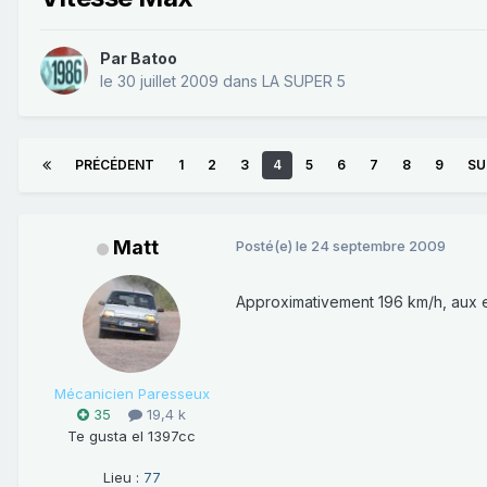
Par
Batoo
le 30 juillet 2009
dans
LA SUPER 5
PRÉCÉDENT
1
2
3
4
5
6
7
8
9
SU
Matt
Posté(e)
le 24 septembre 2009
Approximativement 196 km/h, aux e
Mécanicien Paresseux
35
19,4 k
Te gusta el 1397cc
Lieu :
77