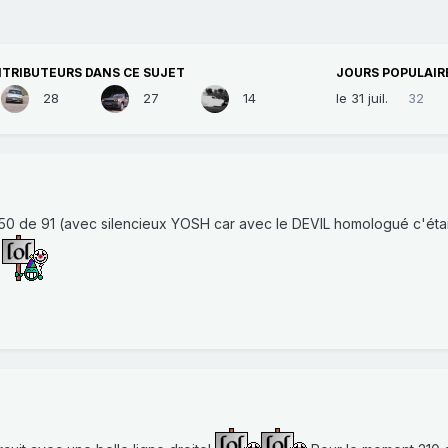
TRIBUTEURS DANS CE SUJET
JOURS POPULAIR
28
27
14
le 31 juil.
32
50 de 91 (avec silencieux YOSH car avec le DEVIL homologué c'éta
.