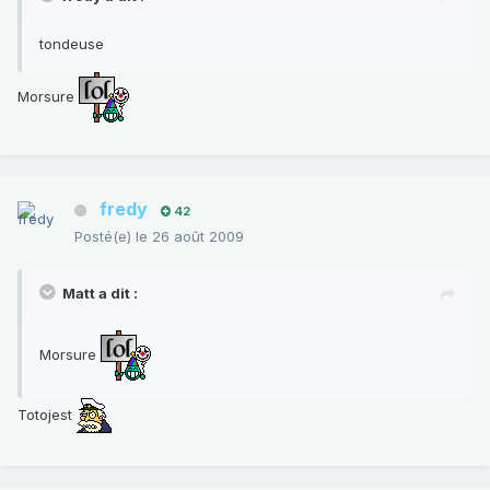
tondeuse
Morsure
fredy
42
Posté(e)
le 26 août 2009
Matt a dit :
Morsure
Totojest