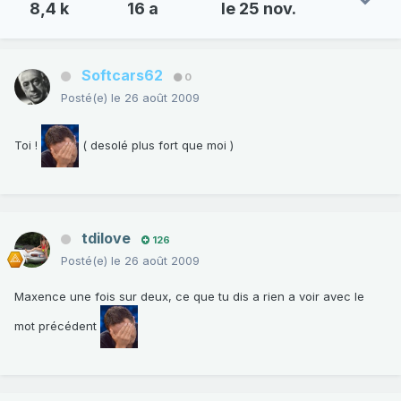
8,4 k
16 a
le 25 nov.
Softcars62
0
Posté(e)
le 26 août 2009
Toi !
( desolé plus fort que moi )
tdilove
126
Posté(e)
le 26 août 2009
Maxence une fois sur deux, ce que tu dis a rien a voir avec le
mot précédent