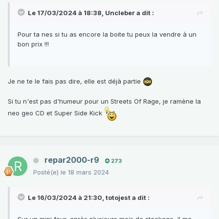
Le 17/03/2024 à 18:38,
Uncleber
a dit :
Pour ta nes si tu as encore la boite tu peux la vendre à un
bon prix !!!
On se fera un Streets of rage 2 entre deux
@Uncleber
changements de radiateur
😂
Je ne te le fais pas dire, elle est déjà partie
Si tu n'est pas d'humeur pour un Streets Of Rage, je ramène la
neo geo CD et Super Side Kick
repar2000-r9
273
Posté(e)
le 18 mars 2024
Le 16/03/2024 à 21:30,
totojest
a dit :
Sur un mini four, après plusieurs mois de stockage, il me