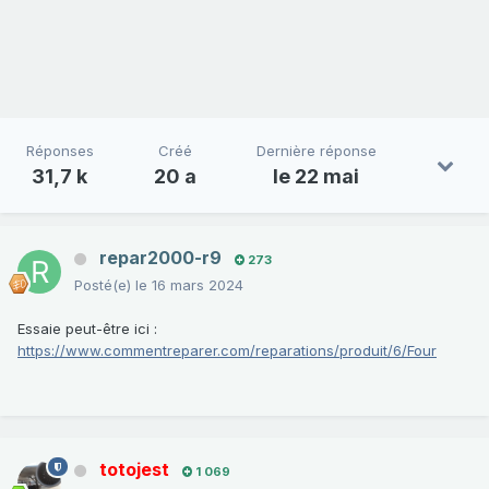
Réponses
Créé
Dernière réponse
31,7 k
20 a
le 22 mai
repar2000-r9
273
Posté(e)
le 16 mars 2024
Essaie peut-être ici
:
https://www.commentreparer.com/reparations/produit/6/Four
totojest
1 069