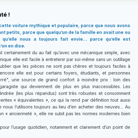
té !
ette voiture mythique et populaire, parce que nous avons
t petits, parce que quelqu’un de la famille en avait une ou
qu’elle nous a toujours fait envie… parce qu’elle est
’on en dise.
t certainement du au fait qu’avec une mécanique simple, avec
ique elle est facile à entretenir par soi-même sans un outillage
ublier que les pièces ne sont pas chères et toujours faciles à
 encore elle est pour certains foyers, étudiants, et personnes
ré", une source de grand confort à moindre prix : loin des
garagiste qui deviennent de plus en plus inaccessibles. Les
lindrée (les plus répandus) sont très robustes et consomment
ntes « équivalentes », ce qui la rend par définition tout aussi
e nous l’utilisons toujours au lieu d’en acheter des neuves… Au
son « ancienneté », elle ne subit pas les normes modernes bien
pour l’usage quotidien, notamment et clairement d’un point de