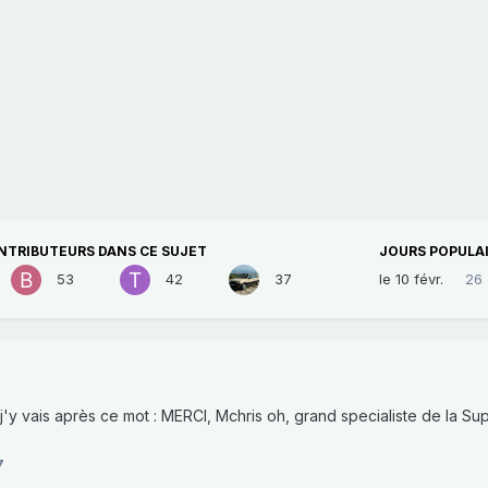
NTRIBUTEURS DANS CE SUJET
JOURS POPULA
53
42
37
le 10 févr.
26
..j'y vais après ce mot : MERCI, Mchris oh, grand specialiste de la Sup'
7