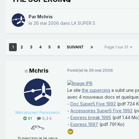
Par
Mchris
le 26 mai 2006
dans
LA SUPER 5
1
2
3
4
5
6
SUIVANT
Page 1 sur 31
Mchris
Posté(e)
le 26 mai 2006
Le site
the supercinq
a subit une pe
avec 4 nouveaux docs et quelques 
-
Doc Super5 Five 1992
(pdf 724 K
-
Accessoires Super5 Five 1992
(p
Mécanicien Paresseux
-
Express break 1995
(pdf 1.44 Mo
81
5,3 k
-
Express 1997
(pdf 791 Ko)
Supercinq je te veux