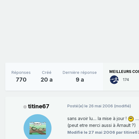
MEILLEURS CO
Réponses
Créé
Dernière réponse
770
20 a
9 a
174
titine67
Posté(e)
le 26 mai 2006
(modifié)
sans avoir lu.... la mise à jour !
..
(peut etre merci aussi à Arnault ?)
Modifié
le 27 mai 2006
par titine6