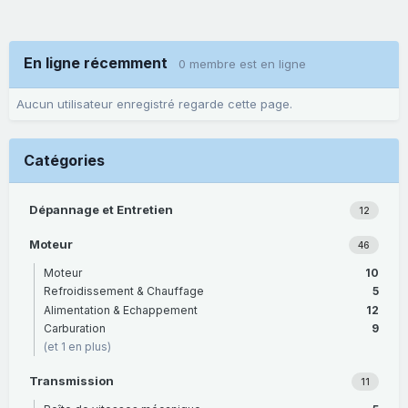
En ligne récemment
0 membre est en ligne
Aucun utilisateur enregistré regarde cette page.
Catégories
Dépannage et Entretien
12
Moteur
46
Moteur
10
Refroidissement & Chauffage
5
Alimentation & Echappement
12
Carburation
9
(et 1 en plus)
Transmission
11