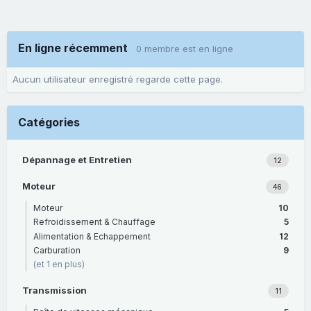
En ligne récemment
0 membre est en ligne
Aucun utilisateur enregistré regarde cette page.
Catégories
Dépannage et Entretien
12
Moteur
46
Moteur
10
Refroidissement & Chauffage
5
Alimentation & Echappement
12
Carburation
9
(et 1 en plus)
Transmission
11