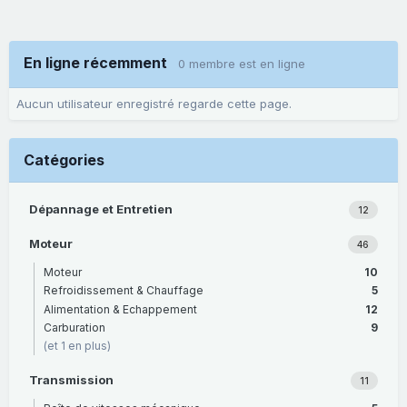
En ligne récemment
0 membre est en ligne
Aucun utilisateur enregistré regarde cette page.
Catégories
Dépannage et Entretien
12
Moteur
46
Moteur
10
Refroidissement & Chauffage
5
Alimentation & Echappement
12
Carburation
9
(et 1 en plus)
Transmission
11