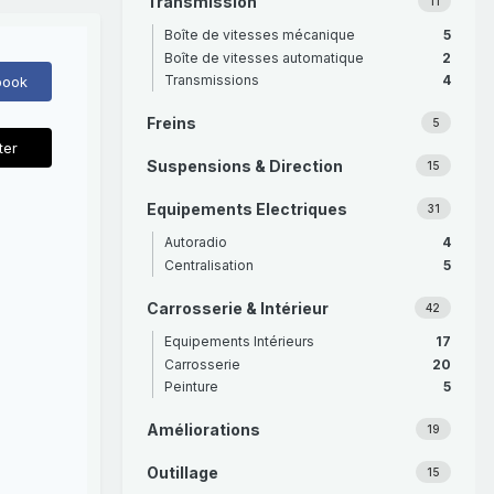
Transmission
11
Boîte de vitesses mécanique
5
Boîte de vitesses automatique
2
Transmissions
4
book
Freins
5
ter
Suspensions & Direction
15
Equipements Electriques
31
Autoradio
4
Centralisation
5
Carrosserie & Intérieur
42
Equipements Intérieurs
17
Carrosserie
20
Peinture
5
Améliorations
19
Outillage
15