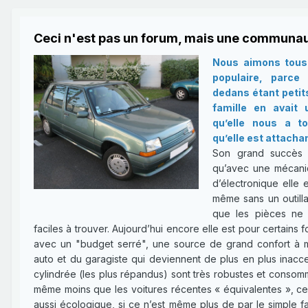
Ceci n'est pas un forum, mais une communau
Nous aimons tous 
populaire, parce
dedans étant petit
famille en avait
qu’elle nous a t
qu’elle est attachan
Son grand succès e
qu’avec une mécani
d’électronique elle e
même sans un outilla
que les pièces ne 
faciles à trouver. Aujourd’hui encore elle est pour certains 
avec un "budget serré", une source de grand confort à mo
auto et du garagiste qui deviennent de plus en plus inacce
cylindrée (les plus répandus) sont très robustes et consomm
même moins que les voitures récentes « équivalentes », ce q
aussi écologique, si ce n’est même plus de par le simple fai