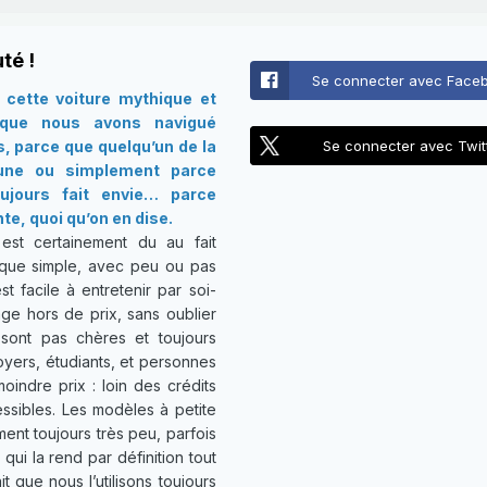
té !
Se connecter avec Face
cette voiture mythique et
 que nous avons navigué
s, parce que quelqu’un de la
Se connecter avec Twit
 une ou simplement parce
oujours fait envie… parce
te, quoi qu’on en dise.
st certainement du au fait
que simple, avec peu ou pas
st facile à entretenir par soi-
ge hors de prix, sans oublier
sont pas chères et toujours
foyers, étudiants, et personnes
indre prix : loin des crédits
ssibles. Les modèles à petite
ent toujours très peu, parfois
ui la rend par définition tout
t que nous l’utilisons toujours