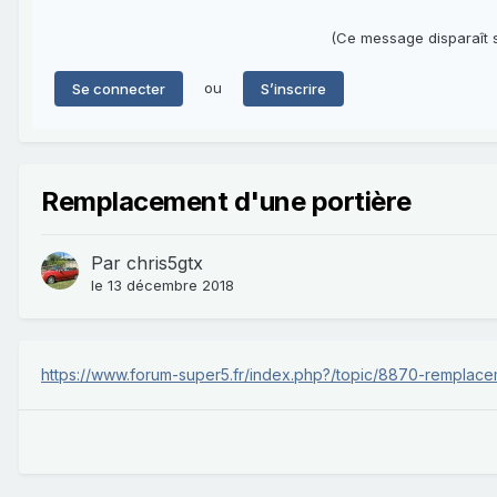
(Ce message disparaît s
ou
Se connecter
S’inscrire
Remplacement d'une portière
Par
chris5gtx
le 13 décembre 2018
https://www.forum-super5.fr/index.php?/topic/8870-remplace