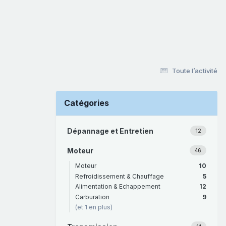
Toute l’activité
Catégories
Dépannage et Entretien
12
Moteur
46
Moteur
10
Refroidissement & Chauffage
5
Alimentation & Echappement
12
Carburation
9
(et 1 en plus)