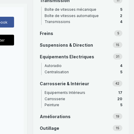
Transmission
11
Boîte de vitesses mécanique
5
Boîte de vitesses automatique
2
Transmissions
4
book
Freins
5
ter
Suspensions & Direction
15
Equipements Electriques
31
Autoradio
4
Centralisation
5
Carrosserie & Intérieur
42
Equipements Intérieurs
17
Carrosserie
20
Peinture
5
Améliorations
19
Outillage
15