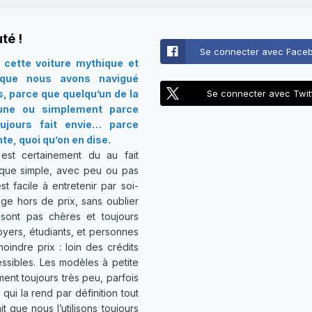
té !
Se connecter avec Face
cette voiture mythique et
 que nous avons navigué
s, parce que quelqu’un de la
Se connecter avec Twit
 une ou simplement parce
oujours fait envie… parce
te, quoi qu’on en dise.
st certainement du au fait
que simple, avec peu ou pas
st facile à entretenir par soi-
ge hors de prix, sans oublier
sont pas chères et toujours
foyers, étudiants, et personnes
indre prix : loin des crédits
ssibles. Les modèles à petite
ent toujours très peu, parfois
ui la rend par définition tout
t que nous l’utilisons toujours