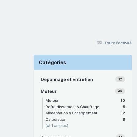
Toute l’activité
Catégories
Dépannage et Entretien
12
Moteur
46
Moteur
10
Refroidissement & Chauffage
5
Alimentation & Echappement
12
Carburation
9
(et 1 en plus)