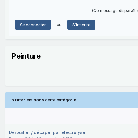
(Ce message disparaît s
ou
Se connecter
S’inscrire
Peinture
5 tutoriels dans cette catégorie
Dérouiller / décaper par électrolyse