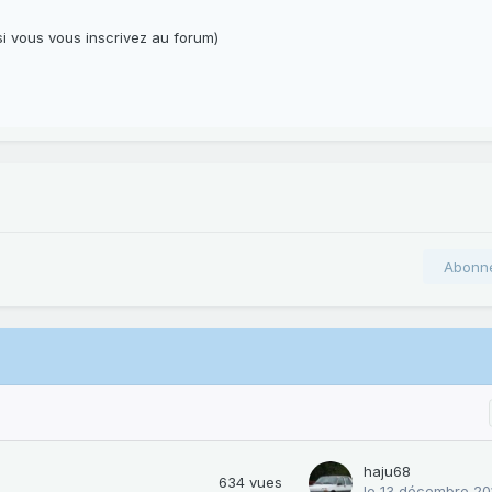
i vous vous inscrivez au forum)
Abonn
haju68
634
vues
le 13 décembre 20