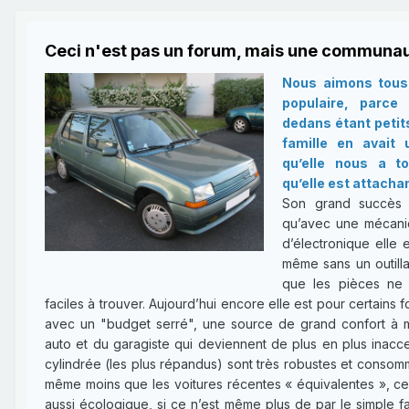
Ceci n'est pas un forum, mais une communau
Nous aimons tous 
populaire, parce
dedans étant petit
famille en avait
qu’elle nous a t
qu’elle est attachan
Son grand succès e
qu’avec une mécani
d’électronique elle e
même sans un outilla
que les pièces ne 
faciles à trouver. Aujourd’hui encore elle est pour certains 
avec un "budget serré", une source de grand confort à mo
auto et du garagiste qui deviennent de plus en plus inacce
cylindrée (les plus répandus) sont très robustes et consomm
même moins que les voitures récentes « équivalentes », ce q
aussi écologique, si ce n’est même plus de par le simple fai