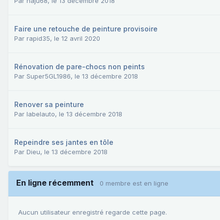
Par
haju68
,
le 13 décembre 2018
Faire une retouche de peinture provisoire
Par
rapid35
,
le 12 avril 2020
Rénovation de pare-chocs non peints
Par
Super5GL1986
,
le 13 décembre 2018
Renover sa peinture
Par
labelauto
,
le 13 décembre 2018
Repeindre ses jantes en tôle
Par
Dieu
,
le 13 décembre 2018
En ligne récemment
0 membre est en ligne
Aucun utilisateur enregistré regarde cette page.