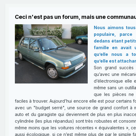
Ceci n'est pas un forum, mais une communau
Nous aimons tous 
populaire, parce
dedans étant petit
famille en avait
qu’elle nous a t
qu’elle est attachan
Son grand succès e
qu’avec une mécani
d’électronique elle e
même sans un outilla
que les pièces ne 
faciles à trouver. Aujourd’hui encore elle est pour certains 
avec un "budget serré", une source de grand confort à mo
auto et du garagiste qui deviennent de plus en plus inacce
cylindrée (les plus répandus) sont très robustes et consomm
même moins que les voitures récentes « équivalentes », ce q
aussi écologique, si ce n’est même plus de par le simple fai