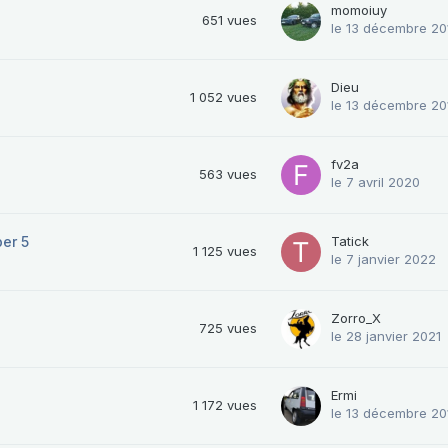
momoiuy
651
vues
le 13 décembre 20
Dieu
1 052
vues
le 13 décembre 20
fv2a
563
vues
le 7 avril 2020
er 5
Tatick
1 125
vues
le 7 janvier 2022
Zorro_X
725
vues
le 28 janvier 2021
Ermi
1 172
vues
le 13 décembre 20