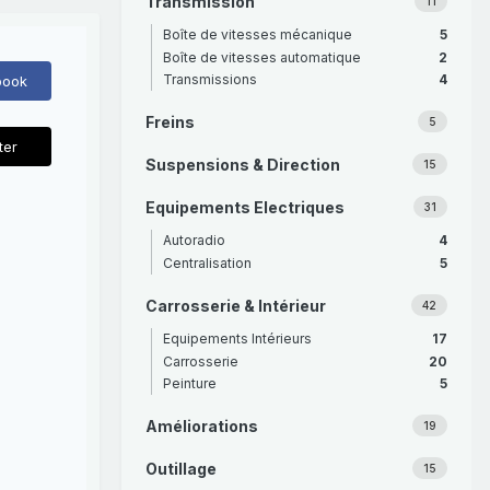
Transmission
11
Boîte de vitesses mécanique
5
Boîte de vitesses automatique
2
Transmissions
4
book
Freins
5
ter
Suspensions & Direction
15
Equipements Electriques
31
Autoradio
4
Centralisation
5
Carrosserie & Intérieur
42
Equipements Intérieurs
17
Carrosserie
20
Peinture
5
Améliorations
19
Outillage
15