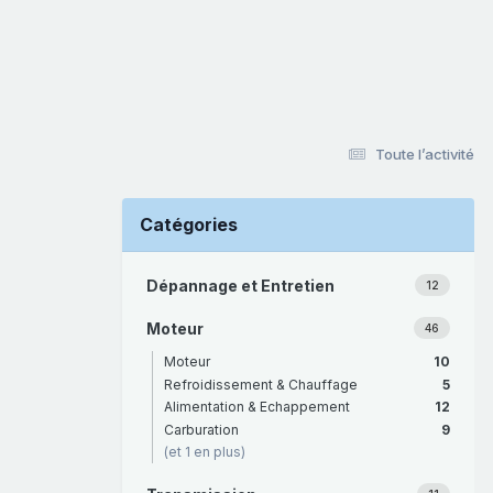
Toute l’activité
Catégories
Dépannage et Entretien
12
Moteur
46
Moteur
10
Refroidissement & Chauffage
5
Alimentation & Echappement
12
Carburation
9
(et 1 en plus)