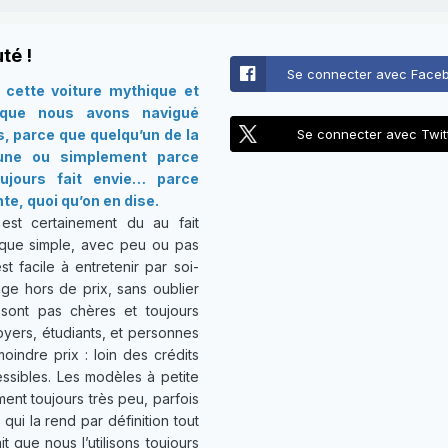
té !
Se connecter avec Face
cette voiture mythique et
 que nous avons navigué
s, parce que quelqu’un de la
Se connecter avec Twit
 une ou simplement parce
oujours fait envie… parce
te, quoi qu’on en dise.
st certainement du au fait
que simple, avec peu ou pas
st facile à entretenir par soi-
ge hors de prix, sans oublier
sont pas chères et toujours
foyers, étudiants, et personnes
indre prix : loin des crédits
ssibles. Les modèles à petite
ent toujours très peu, parfois
ui la rend par définition tout
t que nous l’utilisons toujours