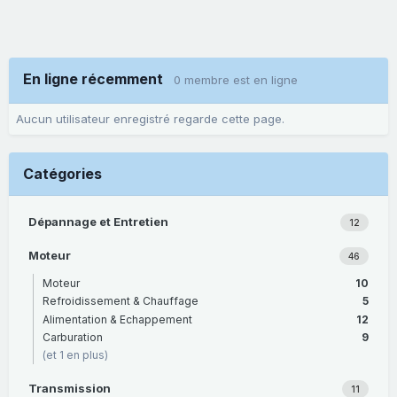
En ligne récemment
0 membre est en ligne
Aucun utilisateur enregistré regarde cette page.
Catégories
Dépannage et Entretien
12
Moteur
46
Moteur
10
Refroidissement & Chauffage
5
Alimentation & Echappement
12
Carburation
9
(et 1 en plus)
Transmission
11