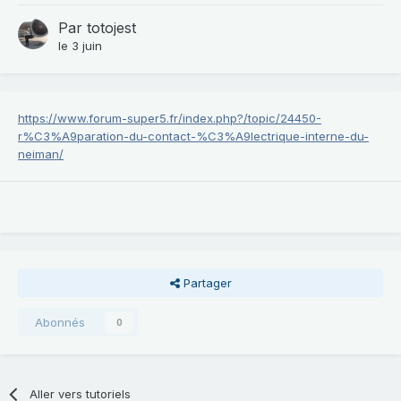
Par
totojest
le 3 juin
https://www.forum-super5.fr/index.php?/topic/24450-
r%C3%A9paration-du-contact-%C3%A9lectrique-interne-du-
neiman/
Partager
Abonnés
0
Aller vers tutoriels