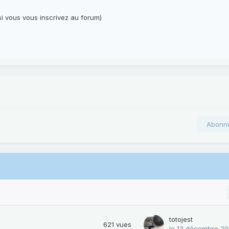
i vous vous inscrivez au forum)
Abonn
totojest
621
vues
le 13 décembre 20