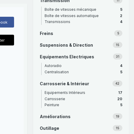
Transmission
11
Boîte de vitesses mécanique
5
Boîte de vitesses automatique
2
Transmissions
4
book
Freins
5
ter
Suspensions & Direction
15
Equipements Electriques
31
Autoradio
4
Centralisation
5
Carrosserie & Intérieur
42
Equipements Intérieurs
17
Carrosserie
20
Peinture
5
Améliorations
19
Outillage
15