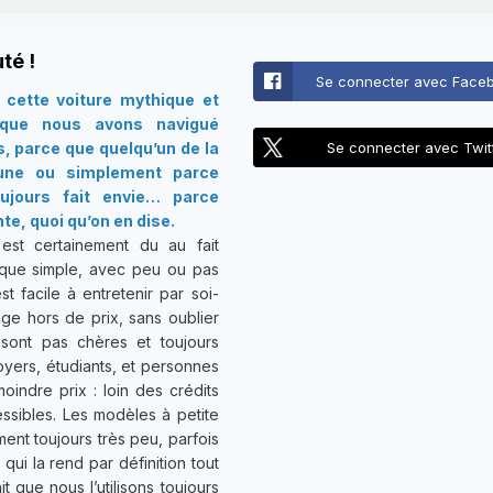
té !
Se connecter avec Face
cette voiture mythique et
 que nous avons navigué
s, parce que quelqu’un de la
Se connecter avec Twit
 une ou simplement parce
oujours fait envie… parce
te, quoi qu’on en dise.
st certainement du au fait
que simple, avec peu ou pas
st facile à entretenir par soi-
ge hors de prix, sans oublier
sont pas chères et toujours
foyers, étudiants, et personnes
indre prix : loin des crédits
ssibles. Les modèles à petite
ent toujours très peu, parfois
ui la rend par définition tout
t que nous l’utilisons toujours