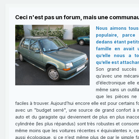
Ceci n'est pas un forum, mais une communau
Nous aimons tous 
populaire, parce
dedans étant petit
famille en avait
qu’elle nous a t
qu’elle est attachan
Son grand succès e
qu’avec une mécani
d’électronique elle e
même sans un outilla
que les pièces ne 
faciles à trouver. Aujourd’hui encore elle est pour certains 
avec un "budget serré", une source de grand confort à mo
auto et du garagiste qui deviennent de plus en plus inacce
cylindrée (les plus répandus) sont très robustes et consomm
même moins que les voitures récentes « équivalentes », ce q
aussi écologique, si ce n’est même plus de par le simple fai