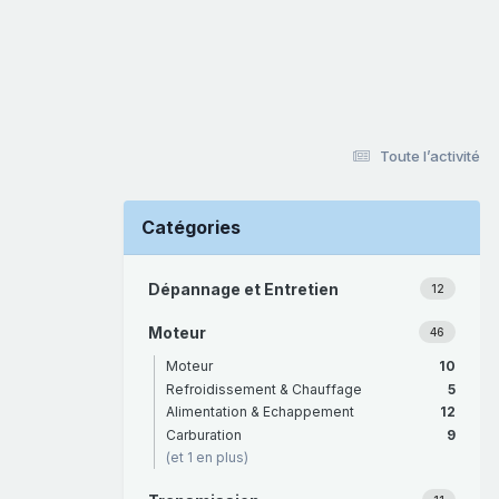
Toute l’activité
Catégories
Dépannage et Entretien
12
Moteur
46
Moteur
10
Refroidissement & Chauffage
5
Alimentation & Echappement
12
Carburation
9
(et 1 en plus)