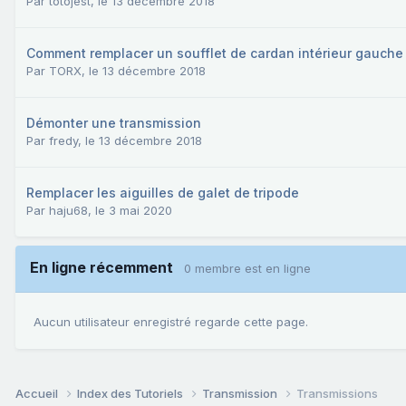
Par
totojest
,
le 13 décembre 2018
Comment remplacer un soufflet de cardan intérieur gauche
Par
TORX
,
le 13 décembre 2018
Démonter une transmission
Par
fredy
,
le 13 décembre 2018
Remplacer les aiguilles de galet de tripode
Par
haju68
,
le 3 mai 2020
En ligne récemment
0 membre est en ligne
Aucun utilisateur enregistré regarde cette page.
Accueil
Index des Tutoriels
Transmission
Transmissions