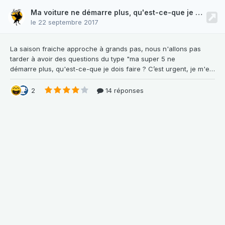
Ma voiture ne démarre plus, qu'est-ce-que je dois faire ?
le 22 septembre 2017
La saison fraiche approche à grands pas, nous
n'allons pas
tarder à avoir des questions du type "ma super 5 ne
démarre plus, qu'est-ce-que je dois faire ? C’est urgent, je m'en sers pour aller travailler..." Du coup je prends les devants avec ce petit guide de dépannage qui permettra au moins de faire un premier diagnostic dans la joie et la bonne humeur. Cette méthode est applicable d'une manière générale sur toute voiture essence avec un carburateur. 1. Le démarreu
2
14 réponses