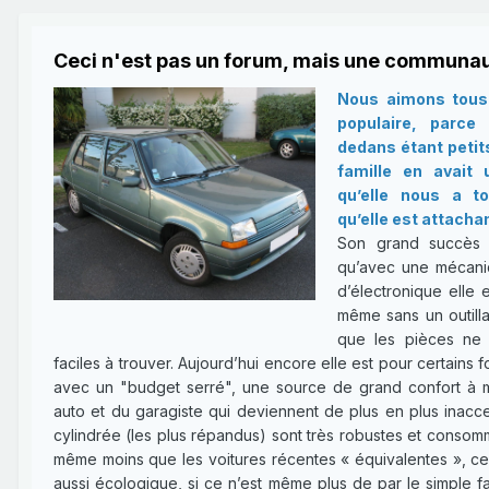
Ceci n'est pas un forum, mais une communau
Nous aimons tous 
populaire, parce
dedans étant petit
famille en avait
qu’elle nous a t
qu’elle est attachan
Son grand succès e
qu’avec une mécani
d’électronique elle e
même sans un outilla
que les pièces ne 
faciles à trouver. Aujourd’hui encore elle est pour certains 
avec un "budget serré", une source de grand confort à mo
auto et du garagiste qui deviennent de plus en plus inacce
cylindrée (les plus répandus) sont très robustes et consomm
même moins que les voitures récentes « équivalentes », ce q
aussi écologique, si ce n’est même plus de par le simple fai