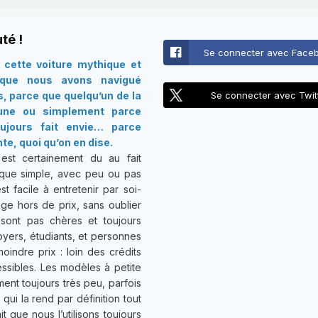
té !
Se connecter avec Face
cette voiture mythique et
 que nous avons navigué
s, parce que quelqu’un de la
Se connecter avec Twit
 une ou simplement parce
oujours fait envie… parce
te, quoi qu’on en dise.
st certainement du au fait
que simple, avec peu ou pas
st facile à entretenir par soi-
ge hors de prix, sans oublier
sont pas chères et toujours
foyers, étudiants, et personnes
indre prix : loin des crédits
ssibles. Les modèles à petite
ent toujours très peu, parfois
ui la rend par définition tout
t que nous l’utilisons toujours