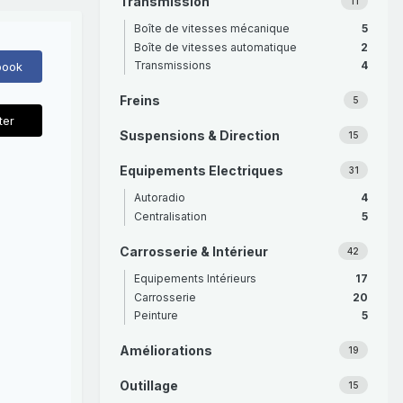
Transmission
11
Boîte de vitesses mécanique
5
Boîte de vitesses automatique
2
Transmissions
4
book
Freins
5
ter
Suspensions & Direction
15
Equipements Electriques
31
Autoradio
4
Centralisation
5
Carrosserie & Intérieur
42
Equipements Intérieurs
17
Carrosserie
20
Peinture
5
Améliorations
19
Outillage
15