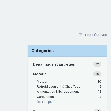
Toute l’activité
Catégories
Dépannage et Entretien
12
Moteur
46
Moteur
10
Refroidissement & Chauffage
5
Alimentation & Echappement
12
Carburation
9
(et 1 en plus)