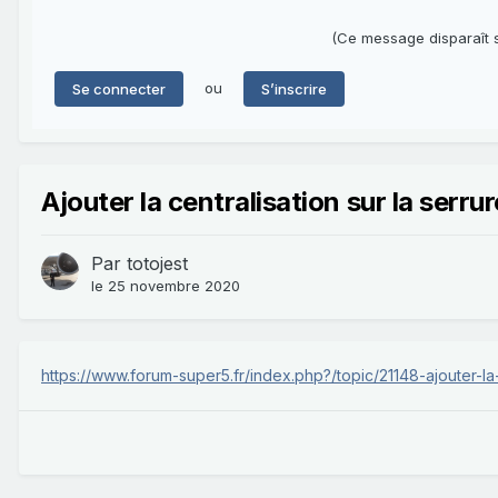
(Ce message disparaît s
ou
Se connecter
S’inscrire
Ajouter la centralisation sur la serru
Par
totojest
le 25 novembre 2020
https://www.forum-super5.fr/index.php?/topic/21148-ajouter-la-