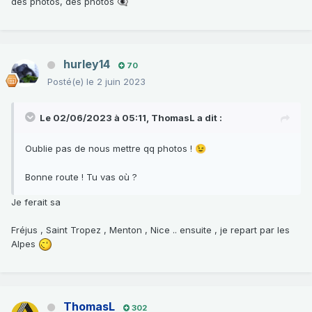
des photos, des photos
👁️‍🗨️
hurley14
70
Posté(e)
le 2 juin 2023
Le 02/06/2023 à 05:11,
ThomasL
a dit :
Oublie pas de nous mettre qq photos !
😉
Bonne route ! Tu vas où ?
Je ferait sa
Fréjus , Saint Tropez , Menton , Nice .. ensuite , je repart par les
Alpes
ThomasL
302