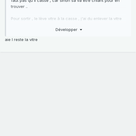
faut pas qu'il casse , car sinon sa va être chiant pour en
trouver ..
Pour sortir , le lève vitre à la casse , j'ai du enlever la vitre
et les joins ..... sachant que le clips à casser
Développer
aie l reste la vitre